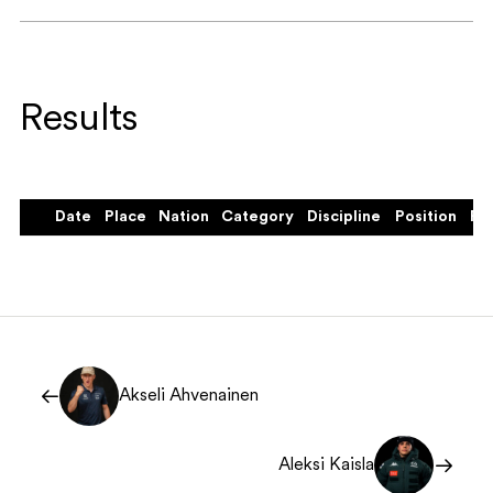
Results
Date
Place
Nation
Category
Discipline
Position
FIS
Akseli Ahvenainen
Aleksi Kaisla