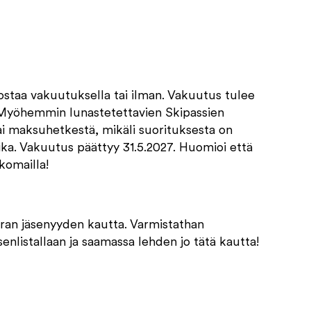
€
staa vakuutuksella tai ilman.
Vakuutus tulee
. Myöhemmin lunastetettavien Skipassien
i maksuhetkestä, mikäli suorituksesta on
ika. Vakuutus päättyy 31.5.2027. Huomioi että
komailla!
an jäsenyyden kautta. Varmistathan
senlistallaan ja saamassa lehden jo tätä kautta!