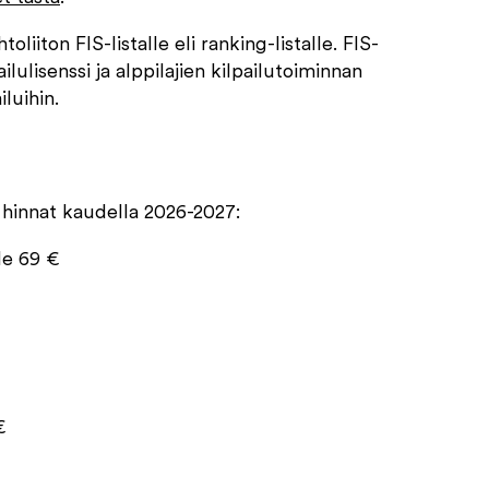
liiton FIS-listalle eli ranking-listalle. FIS-
ilulisenssi ja alppilajien kilpailutoiminnan
iluihin.
n hinnat kaudella 2026-2027:
le 69 €
€