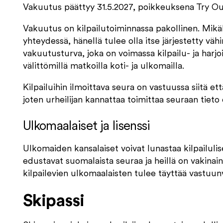
Vakuutus päättyy 31.5.2027, poikkeuksena Try Ou
Vakuutus on kilpailutoiminnassa pakollinen. Mikäli 
yhteydessä, hänellä tulee olla itse järjestetty vä
vakuutusturva, joka on voimassa kilpailu- ja harjoit
välittömillä matkoilla koti- ja ulkomailla.
Kilpailuihin ilmoittava seura on vastuussa siitä että
joten urheilijan kannattaa toimittaa seuraan tiet
Ulkomaalaiset ja lisenssi
Ulkomaiden kansalaiset voivat lunastaa kilpailulise
edustavat suomalaista seuraa ja heillä on vakinai
kilpailevien ulkomaalaisten tulee täyttää vastuu
Skipassi