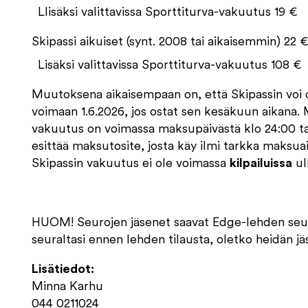
Llisäksi valittavissa Sporttiturva-vakuutus 19 €
Skipassi aikuiset (synt. 2008 tai aikaisemmin) 22 
Lisäksi valittavissa Sporttiturva-vakuutus 108 €
Muutoksena aikaisempaan on, että Skipassin voi o
voimaan 1.6.2026, jos ostat sen kesäkuun aikana
vakuutus on voimassa maksupäivästä klo 24:00 ta
esittää maksutosite, josta käy ilmi tarkka maksua
Skipassin vakuutus ei ole voimassa
kilpailuissa
ul
HUOM! Seurojen jäsenet saavat Edge-lehden seur
seuraltasi ennen lehden tilausta, oletko heidän jä
Lisätiedot:
Minna Karhu
044 0211024