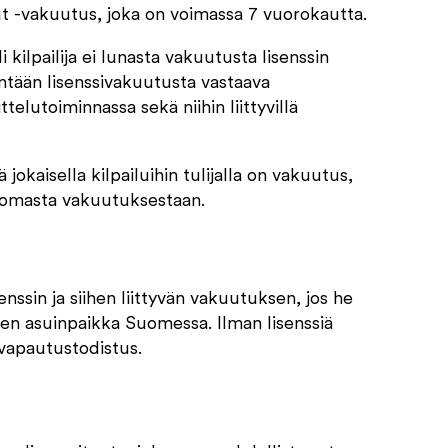
t -vakuutus, joka on voimassa 7 vuorokautta.
kilpailija ei lunasta vakuutusta lisenssin
hintään lisenssivakuutusta vastaava
telutoiminnassa sekä niihin liittyvillä
 jokaisella kilpailuihin tulijalla on vakuutus,
o omasta vakuutuksestaan.
nssin ja siihen liittyvän vakuutuksen, jos he
nen asuinpaikka Suomessa. Ilman lisenssiä
nvapautustodistus.