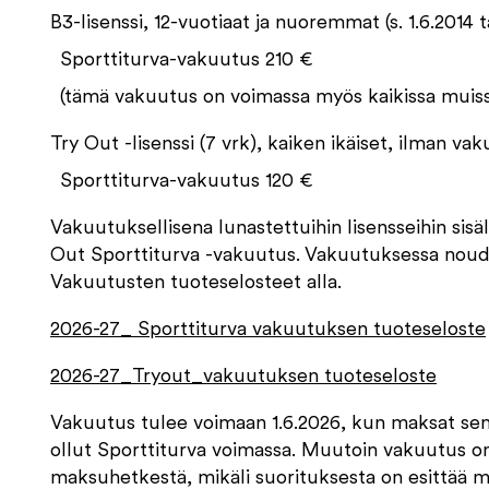
B3-lisenssi, 12-vuotiaat ja nuoremmat (s. 1.6.201
Sporttiturva-vakuutus 210 €
(tämä vakuutus on voimassa myös kaikissa muissa
Try Out -lisenssi (7 vrk), kaiken ikäiset, ilman va
Sporttiturva-vakuutus 120 €
Vakuutuksellisena lunastettuihin lisensseihin sisä
Out Sporttiturva -vakuutus. Vakuutuksessa noud
Vakuutusten tuoteselosteet alla.
2026-27_ Sporttiturva vakuutuksen tuoteseloste
2026-27_Tryout_vakuutuksen tuoteseloste
Vakuutus tulee voimaan 1.6.2026, kun maksat sen
ollut Sporttiturva voimassa. Muutoin vakuutus o
maksuhetkestä, mikäli suorituksesta on esittää ma