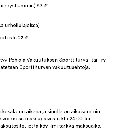
4 tai myöhemmin) 63 €
 urheilulajeissa)
kuutusta 22 €
ltyy Pohjola Vakuutuksen Sporttiturva- tai Try
atetaan Sporttiturvan vakuutusehtoja.
 kesäkuun aikana ja sinulla on aikaisemmin
n voimassa maksupäivästä klo 24:00 tai
ksutosite, josta käy ilmi tarkka maksuaika.