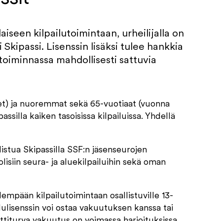
aiseen kilpailutoimintaan, urheilijalla on
 Skipassi. Lisenssin lisäksi tulee hankkia
toiminnassa mahdollisesti sattuvia
eet) ja nuoremmat sekä 65-vuotiaat (vuonna
ssilla kaiken tasoisissa kilpailuissa. Yhdellä
llistua Skipassilla SSF:n jäsenseurojen
olisiin seura- ja aluekilpailuihin sekä oman
ylempään kilpailutoimintaan osallistuville 13-
ilulisenssin voi ostaa vakuutuksen kanssa tai
rttiturva vakuutus on voimassa harjoituksissa