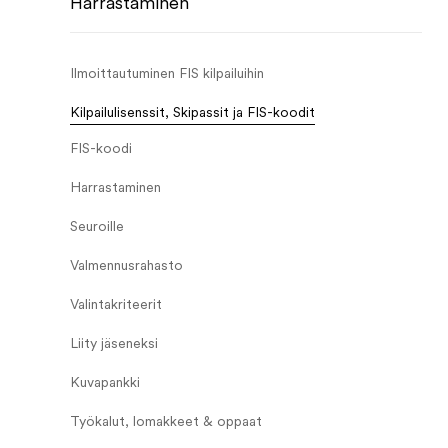
Harrastaminen
Ilmoittautuminen FIS kilpailuihin
Kilpailulisenssit, Skipassit ja FIS-koodit
FIS-koodi
Harrastaminen
Seuroille
Valmennusrahasto
Valintakriteerit
Liity jäseneksi
Kuvapankki
Työkalut, lomakkeet & oppaat