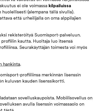
 vakuutus ei ole voimassa
kilpailuissa
huolellisesti (alempana tällä sivulla).
ttava että urheilijalla on oma alppilajien
luksi rekisteröityä Suomisport-palveluun.
profiilin kautta. Huoltaja luo itsensä
ofiiliinsa. Seurakäyttäjän toimesta voi myös
n hankinta
.
uomisport-profiiliinsa merkinnän lisenssin
n kuluvan kauden lisenssikortti.
ladataan sovelluskaupoista. Mobiilisovellus on
isovelluksen avulla lisenssin voimassaolo on
t tästä
.