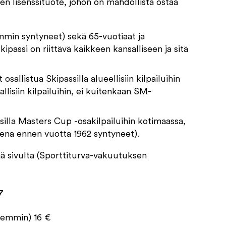
nen lisenssituote, johon on mahdollista ostaa
min syntyneet) sekä 65-vuotiaat ja
assi on riittävä kaikkeen kansalliseen ja sitä
osallistua Skipassilla alueellisiin kilpailuihin
llisiin kilpailuihin, ei kuitenkaan SM-
ssilla Masters Cup -osakilpailuihin kotimaassa,
ena ennen vuotta 1962 syntyneet).
ä sivulta (Sporttiturva-vakuutuksen
7
öhemmin) 16 €