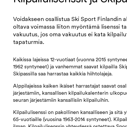
Voidakseen osallistua Ski Sport Finlandin al
oltava voimassa liiton myöntämä lisenssi tai
vakuutus, jos oma vakuutus ei kata kilpailu
tapaturmia.
Kaikissa lajeissa 12-vuotiaat (vuonna 2015 syntyn
1962 syntyneet) ja vanhemmat saavat kilpailla Skipa
Skipassilla saa harrastaa kaikkia hiihtolajeja.
Alppilajeissa kaiken ikäiset harrastajat saavat osa
järjestämiin, kansallisen kilpailukalenterin ulkopu
seuran järjestämiin kansallisiin kilpailuihin.
Kilpailulisenssi on pakollinen kansalliseen ja sitä 
65-vuotiaille (vuosina 1963-2014 syntyneet). Kilpa
ilman. Kilpailulisenssin yhteydessä ostettava Spo