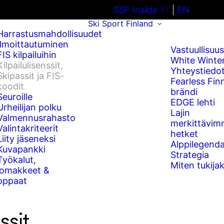
SSF Inside
FI
EN
Ski Sport Finland
Harrastusmahdollisuudet
Ilmoittautuminen
Vastuullisuus
FIS kilpailuihin
White Winte
Kilpailulisenssit,
Yhteystiedo
Skipassit ja FIS-
Fearless Fin
koodit
brändi
Seuroille
EDGE lehti
Urheilijan polku
Lajin
Valmennusrahasto
merkittävim
Valintakriteerit
hetket
Liity jäseneksi
Alppilegenda
Kuvapankki
Strategia
Työkalut,
Miten tukijak
lomakkeet &
oppaat
ssit