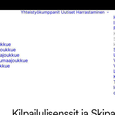
Yhteistyökumppanit
Uutiset
Harrastaminen
ukkue
joukkue
ajoukkue
umaajoukkue
kkue
Kilpailulisenssit ja Skipa