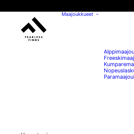
Maajoukkueet
Alppimaajo
Freeskimaa
Kumparema
Nopeuslask
Paramaajou