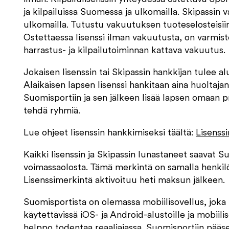
ja kilpailuissa Suomessa ja ulkomailla. Skipassin
ulkomailla. Tutustu vakuutuksen tuoteselosteisiin 
Ostettaessa lisenssi ilman vakuutusta, on varmiste
harrastus- ja kilpailutoiminnan kattava vakuutus.
Jokaisen lisenssin tai Skipassin hankkijan tulee a
Alaikäisen lapsen lisenssi hankitaan aina huoltajan 
Suomisportiin ja sen jälkeen lisää lapsen omaan pr
tehdä ryhmiä.
Lue ohjeet lisenssin hankkimiseksi täältä:
Lisenssi
Kaikki lisenssin ja Skipassin lunastaneet saavat S
voimassaolosta. Tämä merkintä on samalla henkilö
Lisenssimerkintä aktivoituu heti maksun jälkeen.
Suomisportista on olemassa mobiilisovellus, joka 
käytettävissä iOS- ja Android-alustoille ja mobiil
helppo todentaa reaaliajassa.
Suomisportiin pääse