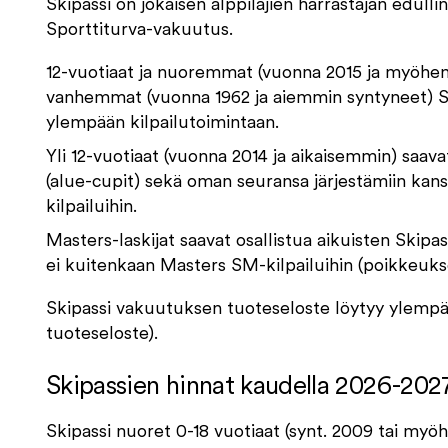
Skipassi on jokaisen alppilajien harrastajan edulli
Sporttiturva-vakuutus.
12-vuotiaat ja nuoremmat (vuonna 2015 ja myöhem
vanhemmat (vuonna 1962 ja aiemmin syntyneet) Skip
ylempään kilpailutoimintaan.
Yli 12-vuotiaat (vuonna 2014 ja aikaisemmin) saavat 
(alue-cupit) sekä oman seuransa järjestämiin kansa
kilpailuihin.
Masters-laskijat saavat osallistua aikuisten Skipa
ei kuitenkaan Masters SM-kilpailuihin (poikkeuks
Skipassi vakuutuksen tuoteseloste löytyy ylempä
tuoteseloste).
Skipassien hinnat kaudella 2026-202
Skipassi nuoret 0-18 vuotiaat (synt. 2009 tai my