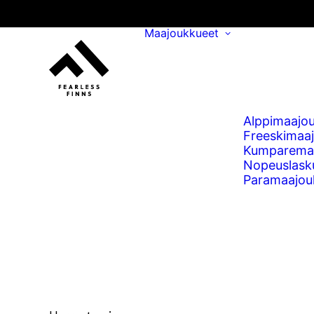
Maajoukkueet
Alppimaajo
Freeskimaa
Kumparema
Nopeuslask
Paramaajou