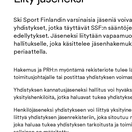
Ski Sport Finlandin varsinaisia jäseniä voi
yhdistykset, jotka täyttävät SSF:n sääntöj
edellytykset. Jäseneksi liitytään vapaamu
hallitukselle, joka käsittelee jäsenhakemuk
periaattella.
Hakemus ja PRH:n myöntämä rekisteriote tulee l
toimitusjohtajalle tai postittaa yhdistyksen voim
Yhdistyksen kannatusjäseneksi hallitus voi hyväksy
yksityishenkilöitä, jotka haluavat tukea yhdistyks
Henkilöjäseneksi yhdistykseen voi liittyä yksityin
liittyä yhdistyksen jäsenrekisteriin, joka sitoutuu 
joka haluaa tukea yhdistyksen tarkoitusta ja toi