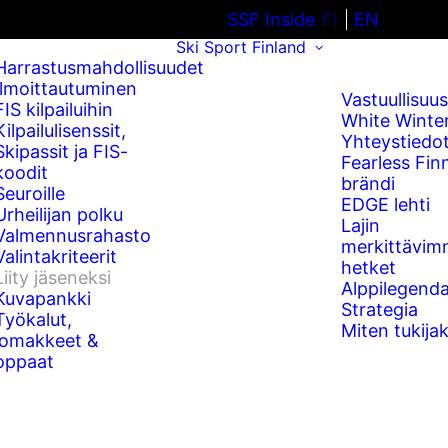
SSF Inside
FI
EN
Ski Sport Finland
Harrastusmahdollisuudet
Ilmoittautuminen
Vastuullisuus
FIS kilpailuihin
White Winte
Kilpailulisenssit,
Yhteystiedo
Skipassit ja FIS-
Fearless Fin
koodit
brändi
Seuroille
EDGE lehti
Urheilijan polku
Lajin
Valmennusrahasto
merkittävim
Valintakriteerit
hetket
Liity jäseneksi
Alppilegenda
Kuvapankki
Strategia
Työkalut,
Miten tukijak
lomakkeet &
oppaat