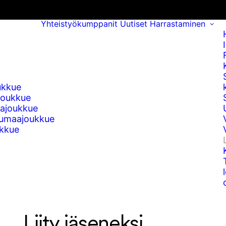
Yhteistyökumppanit
Uutiset
Harrastaminen
ukkue
joukkue
ajoukkue
umaajoukkue
kkue
Liity jäseneksi