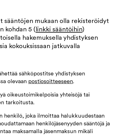
vat sääntöjen mukaan olla rekisteröidyt
en kohdan 5 (
linkki sääntöihin
)
otoisella hakemuksella yhdistyksen
sia kokouksissaan jatkuvalla
ähettää sähköpostitse yhdistyksen
assa olevaan
postiosoitteeseen
.
ä oikeustoimikelpoisia yhteisöjä tai
en tarkoitusta.
en henkilö, joka ilmoittaa halukkuudestaan
noudattamaan henkilöjäsenyyden sääntöjä ja
mintaa maksamalla jäsenmaksun mikäli