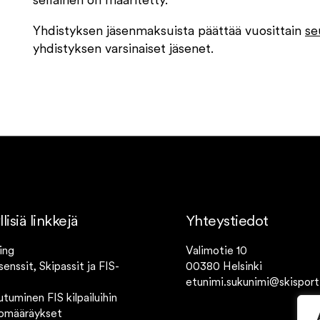
sellainen on määritetty.
Yhdistyksen jäsenmaksuista päättää vuosittain
se
yhdistyksen varsinaiset jäsenet.
isiä linkkejä
Yhteystiedot
ing
Valimotie 10
isenssit, Skipassit ja FIS-
00380 Helsinki
etunimi.sukunimi@skisport.
utuminen FIS kilpailuihin
tomääräykset