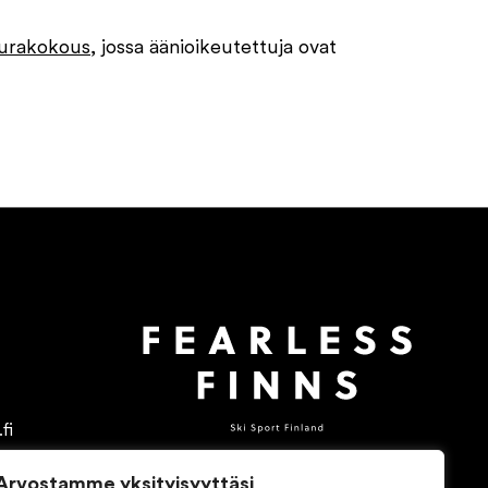
urakokous
, jossa äänioikeutettuja ovat
fi
Arvostamme yksityisyyttäsi