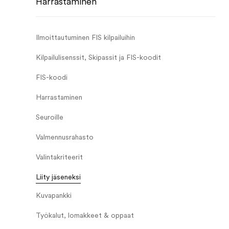
Harrastaminen
Ilmoittautuminen FIS kilpailuihin
Kilpailulisenssit, Skipassit ja FIS-koodit
FIS-koodi
Harrastaminen
Seuroille
Valmennusrahasto
Valintakriteerit
Liity jäseneksi
Kuvapankki
Työkalut, lomakkeet & oppaat