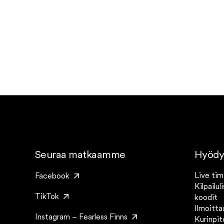
Seuraa matkaamme
Hyödyll
Live tim
Facebook
Kilpailul
TikTok
koodit
Ilmoitta
Instagram – Fearless Finns
Kurinpi