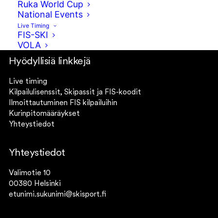
Ruka World Cup
Instagram – Fearless Finns
National Events
Live Timing
Instagram – Fearless Finns Freeski
FIS-SKI
VOLA
Hyödyllisiä linkkejä
Live timing
Kilpailulisenssit, Skipassit ja FIS-koodit
Ilmoittautuminen FIS kilpailuihin
Kurinpitomääräykset
Yhteystiedot
Yhteystiedot
Valimotie 10
00380 Helsinki
etunimi.sukunimi@skisport.fi