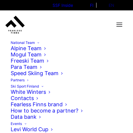
SSF Inside
FI
EN
National Team
Alpine Team
Mogul Team
Damjan Vesovic
Freeski Team
Jussi Mononen
Para Team
Speed Skiing Team
Partners
Ski Sport Finland
White Winters
Contacts
Seuraa matkaamme
Fearless Finns brand
How to become a partner?
Data bank
Facebook
Events
Levi World Cup
TikTok