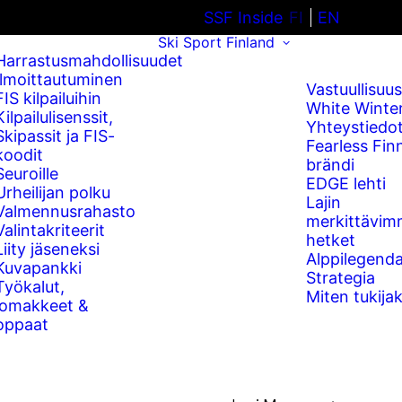
SSF Inside
FI
EN
Ski Sport Finland
Harrastusmahdollisuudet
Ilmoittautuminen
Vastuullisuus
FIS kilpailuihin
White Winte
Kilpailulisenssit,
Yhteystiedo
Skipassit ja FIS-
Fearless Fin
koodit
brändi
Seuroille
EDGE lehti
Urheilijan polku
Lajin
Valmennusrahasto
merkittävim
Valintakriteerit
hetket
Liity jäseneksi
Alppilegenda
Kuvapankki
Strategia
Työkalut,
Miten tukijak
lomakkeet &
oppaat