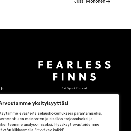
Jussi Mononen
fi
Arvostamme yksityisyyttäsi
Käytämme evästeitä selauskokemuksesi parantamiseksi,
personoitujen mainosten ja sisällön tarjoamiseksi ja
liikenteemme analysoimiseksi. Hyväksyt evästeidemme
käytön klikkaamalla ”Hyväksy kaikki”.