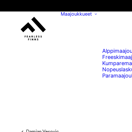
Maajoukkueet
Alppimaajo
Freeskimaa
Kumparema
Nopeuslask
Paramaajou