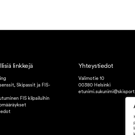
isiä linkkejä
Yhteystiedot
ing
Valimotie 10
isenssit, Skipassit ja FIS-
00380 Helsinki
etunimi.sukunimi@skisport.
utuminen FIS kilpailuihin
tomääräykset
iedot