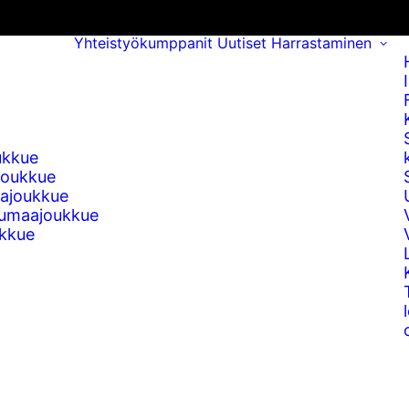
Yhteistyökumppanit
Uutiset
Harrastaminen
ukkue
joukkue
ajoukkue
umaajoukkue
kkue