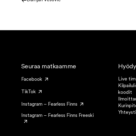
Damjan Vesovic
Seuraa matkaamme
Hyödyll
Live tim
Facebook
Kilpailul
TikTok
koodit
Ilmoitta
Instagram – Fearless Finns
Kurinpi
Yhteyst
Instagram – Fearless Finns Freeski