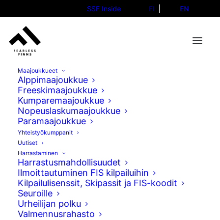
SSF Inside
FI
EN
Maajoukkueet
Alppimaajoukkue
Freeskimaajoukkue
Kumparemaajoukkue
Nopeuslaskumaajoukkue
Paramaajoukkue
Yhteistyökumppanit
Uutiset
Harrastaminen
Harrastusmahdollisuudet
Ilmoittautuminen FIS kilpailuihin
Kilpailulisenssit, Skipassit ja FIS-koodit
Seuroille
Urheilijan polku
Valmennusrahasto