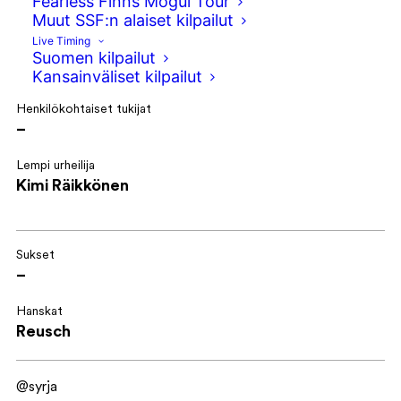
Fearless Finns Mogul Tour
Freestyleseura Moebius
Muut SSF:n alaiset kilpailut
Live Timing
Lajit
Suomen kilpailut
Slope Style, Big Air
Kansainväliset kilpailut
Henkilökohtaiset tukijat
–
Lempi urheilija
Kimi Räikkönen
Sukset
–
Hanskat
Reusch
@syrja