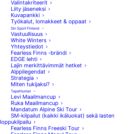
Valintakriteerit
Liity jäseneksi
Kuvapankki
Työkalut, lomakkeet & oppaat
Ski Sport Finland
Vastuullisuus
White Winters
Yhteystiedot
Fearless Finns -brändi
EDGE lehti
Elias Syrjä
Lajin merkittävimmät hetket
Alppilegendat
A-maajoukkue
Strategia
Miten tukijaksi?
Tapahtumat
Levi Maailmancup
Ruka Maailmancup
Mandatum Alpine Ski Tour
Syntymäaika
SM-kilpailut (kaikki ikäluokat) sekä lasten
28.08.1998
loppukilpailu
Fearless Finns Freeski Tour
Seura