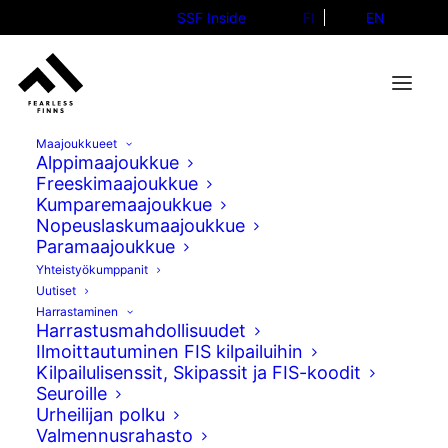
SSF Inside
FI
EN
Maajoukkueet
Alppimaajoukkue
Freeskimaajoukkue
Eero Blomqvist
Kumparemaajoukkue
Andreas Thamer
Nopeuslaskumaajoukkue
Paramaajoukkue
Yhteistyökumppanit
Uutiset
Harrastaminen
Harrastusmahdollisuudet
Seuraa matkaamme
Ilmoittautuminen FIS kilpailuihin
Kilpailulisenssit, Skipassit ja FIS-koodit
Seuroille
Facebook
Urheilijan polku
Valmennusrahasto
TikTok