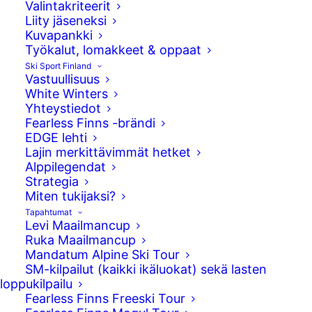
Valintakriteerit
Instagram – Fearless Finns
Liity jäseneksi
Kuvapankki
Instagram – Fearless Finns Freeski
Työkalut, lomakkeet & oppaat
Ski Sport Finland
Vastuullisuus
Hyödyllisiä linkkejä
White Winters
Yhteystiedot
Live timing
Fearless Finns -brändi
Kilpailulisenssit, Skipassit ja FIS-koodit
EDGE lehti
Ilmoittautuminen FIS kilpailuihin
Lajin merkittävimmät hetket
Kurinpitomääräykset
Alppilegendat
Yhteystiedot
Strategia
Miten tukijaksi?
Tapahtumat
Yhteystiedot
Levi Maailmancup
Ruka Maailmancup
Valimotie 10
Mandatum Alpine Ski Tour
00380 Helsinki
SM-kilpailut (kaikki ikäluokat) sekä lasten
etunimi.sukunimi@skisport.fi
loppukilpailu
Fearless Finns Freeski Tour