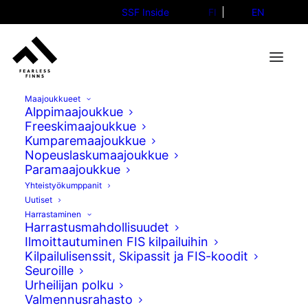
SSF Inside
FI
EN
Maajoukkueet
Alppimaajoukkue
Freeskimaajoukkue
Kumparemaajoukkue
Nopeuslaskumaajoukkue
Paramaajoukkue
Yhteistyökumppanit
Uutiset
Harrastaminen
Harrastusmahdollisuudet
Ilmoittautuminen FIS kilpailuihin
Kilpailulisenssit, Skipassit ja FIS-koodit
Seuroille
Urheilijan polku
Valmennusrahasto