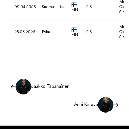
Men'
09.04.2026
Suomutunturi
FIS
Giant
FIN
Slal
Men'
28.03.2026
Pyha
FIS
Giant
FIN
Slal
Jaakko Tapanainen
Anni Kärävä