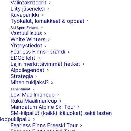
Valintakriteerit
Liity jäseneksi
Kuvapankki
Työkalut, lomakkeet & oppaat
Ski Sport Finland
Vastuullisuus
White Winters
Yhteystiedot
Fearless Finns -brändi
EDGE lehti
Jesperi Kemppainen
Lajin merkittävimmät hetket
Alppilegendat
Miehet EC
Strategia
Miten tukijaksi?
Tapahtumat
Levi Maailmancup
"
Ensin työ, sitten huvi
."
Ruka Maailmancup
Mandatum Alpine Ski Tour
SM-kilpailut (kaikki ikäluokat) sekä lasten
loppukilpailu
Syntymäaika
Fearless Finns Freeski Tour
21.05.2004