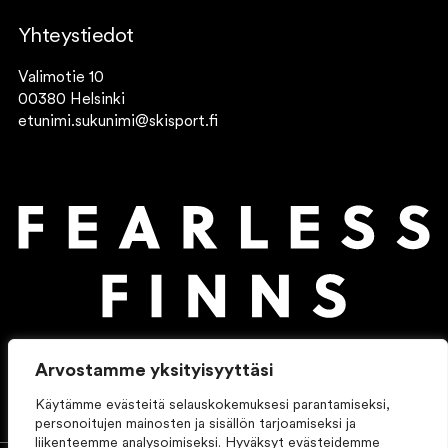
Yhteystiedot
Valimotie 10
00380 Helsinki
etunimi.sukunimi@skisport.fi
Arvostamme yksityisyyttäsi
Käytämme evästeitä selauskokemuksesi parantamiseksi,
personoitujen mainosten ja sisällön tarjoamiseksi ja
liikenteemme analysoimiseksi. Hyväksyt evästeidemme