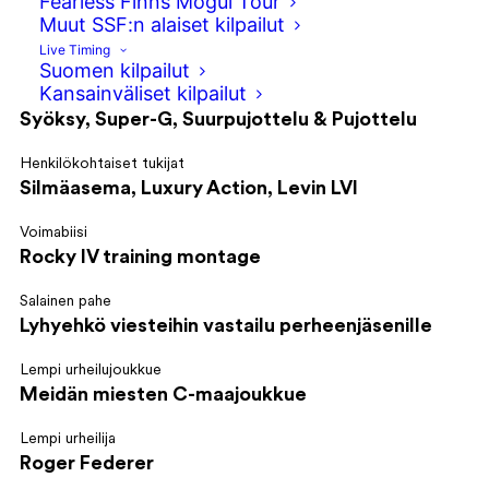
Fearless Finns Mogul Tour
Muut SSF:n alaiset kilpailut
Seura
Santa Claus Ski Team
Live Timing
Suomen kilpailut
Kansainväliset kilpailut
Lajit
Syöksy, Super-G, Suurpujottelu & Pujottelu
Henkilökohtaiset tukijat
Silmäasema, Luxury Action, Levin LVI
Voimabiisi
Rocky IV training montage
Salainen pahe
Lyhyehkö viesteihin vastailu perheenjäsenille
Lempi urheilujoukkue
Meidän miesten C-maajoukkue
Lempi urheilija
Roger Federer