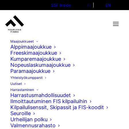
SSF Inside
FI
EN
Maajoukkueet
Alppimaajoukkue
Freeskimaajoukkue
Anton Biller
Kumparemaajoukkue
Eemeli Kallas
Nopeuslaskumaajoukkue
Paramaajoukkue
Yhteistyökumppanit
Uutiset
Harrastaminen
Harrastusmahdollisuudet
Seuraa matkaamme
Ilmoittautuminen FIS kilpailuihin
Kilpailulisenssit, Skipassit ja FIS-koodit
Seuroille
Facebook
Urheilijan polku
Valmennusrahasto
TikTok