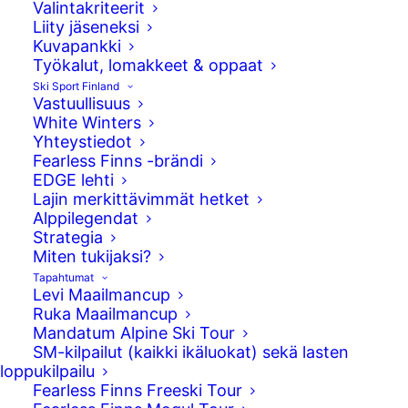
Valintakriteerit
Instagram – Fearless Finns
Liity jäseneksi
Kuvapankki
Instagram – Fearless Finns Freeski
Työkalut, lomakkeet & oppaat
Ski Sport Finland
Vastuullisuus
Hyödyllisiä linkkejä
White Winters
Yhteystiedot
Live timing
Fearless Finns -brändi
Kilpailulisenssit, Skipassit ja FIS-koodit
EDGE lehti
Ilmoittautuminen FIS kilpailuihin
Lajin merkittävimmät hetket
Kurinpitomääräykset
Alppilegendat
Yhteystiedot
Strategia
Miten tukijaksi?
Tapahtumat
Yhteystiedot
Levi Maailmancup
Ruka Maailmancup
Valimotie 10
Mandatum Alpine Ski Tour
00380 Helsinki
SM-kilpailut (kaikki ikäluokat) sekä lasten
etunimi.sukunimi@skisport.fi
loppukilpailu
Fearless Finns Freeski Tour