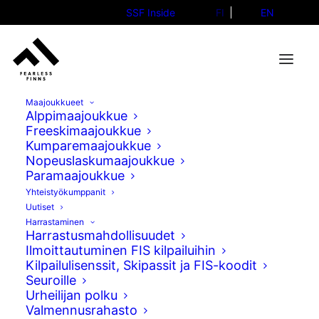
SSF Inside
FI
EN
Maajoukkueet
Alppimaajoukkue
Freeskimaajoukkue
Kumparemaajoukkue
Alppihiihdon nuorten MM-
Nopeuslaskumaajoukkue
Paramaajoukkue
kisajoukkue on nimetty
Yhteistyökumppanit
Uutiset
20.02.2025
Harrastaminen
Harrastusmahdollisuudet
Ilmoittautuminen FIS kilpailuihin
Kilpailulisenssit, Skipassit ja FIS-koodit
Seuroille
Urheilijan polku
Valmennusrahasto