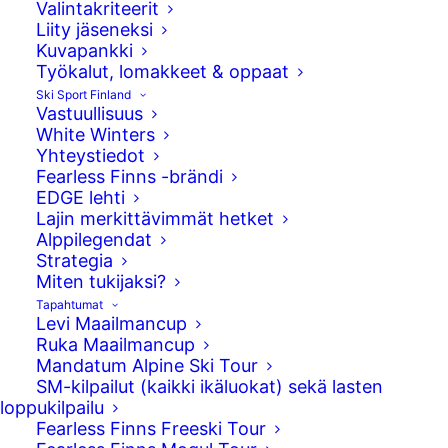
Valintakriteerit
Liity jäseneksi
Kuvapankki
Työkalut, lomakkeet & oppaat
Ski Sport Finland
Vastuullisuus
White Winters
Yhteystiedot
Fearless Finns -brändi
EDGE lehti
Lajin merkittävimmät hetket
Alppilegendat
Strategia
Nuorten alppihiihdon MM-kisat
Miten tukijaksi?
järjestetään Italian Tarvisiossa 25.2.-6.3.
Tapahtumat
Suomen joukkue osallistuu pujotteluun,
Levi Maailmancup
suurpujotteluun sekä
Ruka Maailmancup
Mandatum Alpine Ski Tour
parijoukkuepujotteluun.
SM-kilpailut (kaikki ikäluokat) sekä lasten
loppukilpailu
Ski Sport Finlandin toimitusjohtaja
Janne
Fearless Finns Freeski Tour
Leskinen
näkee valitussa joukkueessa