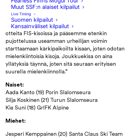
Fearless Finns Mogul Tour
menestysmahdollisuuksia.
Muut SSF:n alaiset kilpailut
Live Timing
”Meillä on nuori joukkue jopa nuorten MM-
Suomen kilpailut
Kansainväliset kilpailut
kisoihin. Kärkiurheilijamme ovat näyttäneet teräviä
otteita FIS-kisoissa ja pääsemme etenkin
pujottelussa useamman urheilijan voimin
starttaamaan kärkipaikoilta kisaan, joten odotan
mielenkiintoisia kisoja. Joukkuekisa on aina
yllätyksiä täynnä, joten sitä seuraan erityisen
suurella mielenkiinnolla.”
Naiset:
Aada Kanto (19) Porin Slalomseura
Silja Koskinen (21) Turun Slalomseura
Kia Suni (18) GrIFK Alpine
Miehet:
Jesperi Kemppainen (20) Santa Claus Ski Team