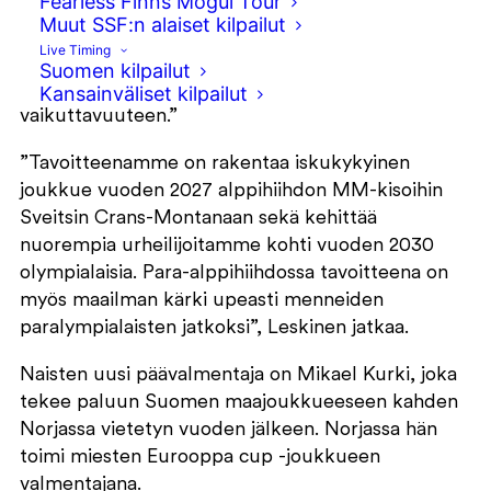
Fearless Finns Mogul Tour
Muut SSF:n alaiset kilpailut
”Panostamme erityisesti maajoukkueurheilijoiden
Live Timing
arkiharjoittelun kokonaisvaltaiseen parantamiseen
Suomen kilpailut
ja sitä kautta valmennuksen laatuun ja sen
Kansainväliset kilpailut
vaikuttavuuteen.”
”Tavoitteenamme on rakentaa iskukykyinen
joukkue vuoden 2027 alppihiihdon MM-kisoihin
Sveitsin Crans-Montanaan sekä kehittää
nuorempia urheilijoitamme kohti vuoden 2030
olympialaisia. Para-alppihiihdossa tavoitteena on
myös maailman kärki upeasti menneiden
paralympialaisten jatkoksi”, Leskinen jatkaa.
Naisten uusi päävalmentaja on Mikael Kurki, joka
tekee paluun Suomen maajoukkueeseen kahden
Norjassa vietetyn vuoden jälkeen. Norjassa hän
toimi miesten Eurooppa cup -joukkueen
valmentajana.