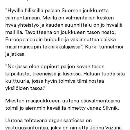
”Hyvillä fiiliksillä palaan Suomen joukkuetta
valmentamaan. Meillä on valmentajien kesken
hyvä yhteistyö ja kauden suunnittelu on jo hyvällä
mallilla. Tavoitteena on joukkueen tason nosto,
Eurooppa cupin huipulle ja vakiinnuttaa paikka
maailmancupin tekniikkalajeissa”, Kurki tunnelmoi
ja jatkaa.
”Norjassa olen oppinut paljon kovan tason
kilpailusta, treeneissä ja kisoissa. Haluan tuoda sitä
kulttuuria, jossa hyvin toimiva tiimi nostaa
yksilöiden tasoa.”
Miesten maajoukkueen uutena päävalmentajana
toimii jo aiemmin keväällä nimetty Janez Slivnik.
Uutena tehtävänä organisaatiossa on
vastuuasiantuntija, joksi on nimetty Joona Vazana.