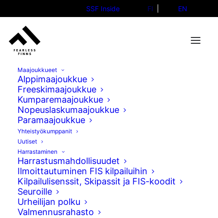
SSF Inside
FI
EN
Maajoukkueet
Alppimaajoukkue
Freeskimaajoukkue
Kumparemaajoukkue
Alppimaajoukkueet kaudelle
Nopeuslaskumaajoukkue
Paramaajoukkue
2026–2027 on nimetty
Yhteistyökumppanit
Uutiset
19.05.2026
Harrastaminen
Harrastusmahdollisuudet
Ilmoittautuminen FIS kilpailuihin
Kilpailulisenssit, Skipassit ja FIS-koodit
Seuroille
Urheilijan polku
Valmennusrahasto