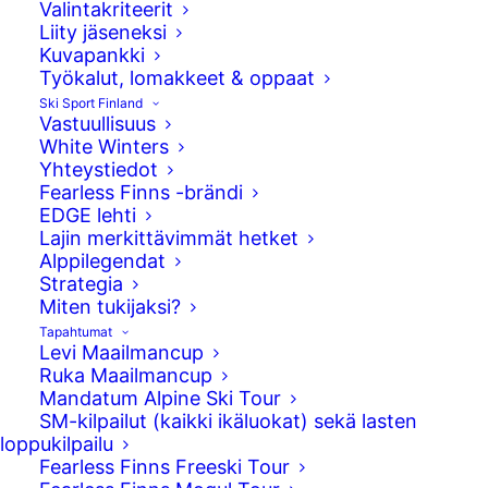
Valintakriteerit
Liity jäseneksi
Kuvapankki
Työkalut, lomakkeet & oppaat
Ski Sport Finland
Vastuullisuus
White Winters
Yhteystiedot
Fearless Finns -brändi
EDGE lehti
Lajin merkittävimmät hetket
Alppilegendat
Strategia
Ski Sport Finland on nimennyt alppihiihdon
Miten tukijaksi?
maajoukkueet ja valmentajat kaudelle
Tapahtumat
2026–2027.
Levi Maailmancup
Ruka Maailmancup
Lajiliiton alppihiihdon huippu-urheiluinvestoinnit
Mandatum Alpine Ski Tour
SM-kilpailut (kaikki ikäluokat) sekä lasten
tulevalle MM-arvokisakaudelle ovat yhteensä noin
loppukilpailu
1,5 miljoonaa euroa, kertoo Ski Sport Finlandin
Fearless Finns Freeski Tour
toimitusjohtaja Janne Leskinen.