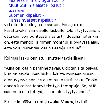
Fearless Finns Mogul Tour
laskustaan, 63,51 pistettä.
Anni Kärävä
kertoo
Muut SSF:n alaiset kilpailut
kisan kulusta seuraavasti.
Live Timing
Suomen kilpailut
”Kahdella ensimmäisellä runilla tuli aika isojakin
Kansainväliset kilpailut
virheitä, toisella jopa kaaduin. Siinä jäi runi
kasattavaksi viimeiselle laskulle. Olen tyytyväinen,
että sain sen puhtaasti alas asti. Ideaalia tietenkin
on, että mahdollisimman moni tulisi pystyssä alas,
että voisi parantaa jotain tiettyjä juttuja.”
Kolmas lasku onnistui, muttei täydellisesti.
”Aina on jotain parannettavaa. Odotan sitä päivää,
kun on täydellinen lasku. Mutta moneen osaan
olen tyytyväinen, se oli minulle uusi lasku. En ole
ennen kisoissa tehnyt tiettyjä temppuja. Se, että
sain ne täällä tehtyä, siihen olen tyytyväinen.”
Freeskin päävalmentaja
Juha Mourujärvi
oli