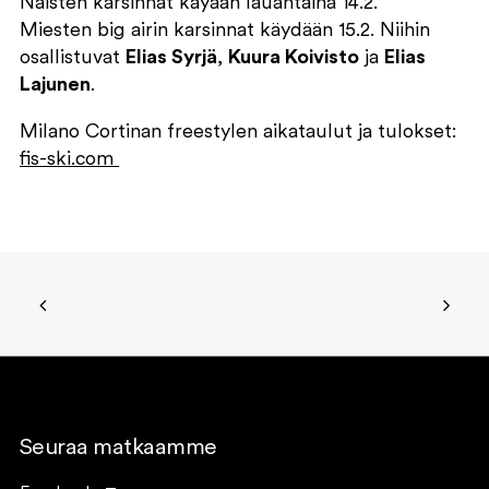
Naisten karsinnat käyään lauantaina 14.2.
Miesten big airin karsinnat käydään 15.2. Niihin
osallistuvat
Elias Syrjä
,
Kuura Koivisto
ja
Elias
Lajunen
.
Milano Cortinan freestylen aikataulut ja tulokset:
fis-ski.com
Seuraa matkaamme