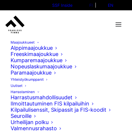
SSF Inside
FI
EN
Maajoukkueet
Alppimaajoukkue
Freeskimaajoukkue
Kumparemaajoukkue
Anni Kärävä kahdeksas
Nopeuslaskumaajoukkue
Paramaajoukkue
olympialaisten slopestylessa
Yhteistyökumppanit
Uutiset
09.02.2026
Harrastaminen
Harrastusmahdollisuudet
Ilmoittautuminen FIS kilpailuihin
Kilpailulisenssit, Skipassit ja FIS-koodit
Seuroille
Urheilijan polku
Valmennusrahasto