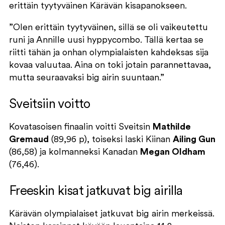
erittäin tyytyväinen Kärävän kisapanokseen.
”Olen erittäin tyytyväinen, sillä se oli vaikeutettu
runi ja Annille uusi hyppycombo. Tällä kertaa se
riitti tähän ja onhan olympialaisten kahdeksas sija
kovaa valuutaa. Aina on toki jotain parannettavaa,
mutta seuraavaksi big airin suuntaan.”
Sveitsiin voitto
Kovatasoisen finaalin voitti Sveitsin
Mathilde
Gremaud
(89,96 p), toiseksi laski Kiinan
Ailing Gun
(86,58) ja kolmanneksi Kanadan
Megan Oldham
(76,46).
Freeskin kisat jatkuvat big airilla
Kärävän olympialaiset jatkuvat big airin merkeissä.