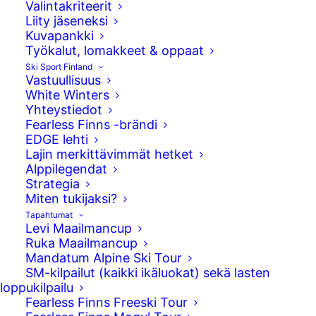
Valintakriteerit
Liity jäseneksi
Kuvapankki
Työkalut, lomakkeet & oppaat
Ski Sport Finland
Vastuullisuus
White Winters
Yhteystiedot
Fearless Finns -brändi
EDGE lehti
Lajin merkittävimmät hetket
Alppilegendat
Strategia
Naisten slopestylen finaalit kisattiin tänään
Miten tukijaksi?
Milano Cortinan olympialisissa, Livignon
Tapahtumat
kisa-alueella.
Levi Maailmancup
Ruka Maailmancup
Anni Kärävä
sijoittui kahdeksanneksi naisten
Mandatum Alpine Ski Tour
SM-kilpailut (kaikki ikäluokat) sekä lasten
slopestylen olympiafinaalissa. Kisassa oli kolme
loppukilpailu
laskua, joista parhaimman tulos jäi voimaan.
Fearless Finns Freeski Tour
Kärävä sai parhaat pisteet kolmannen kierroksen