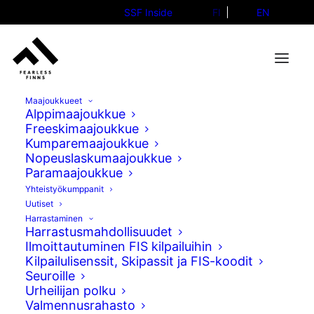
SSF Inside
FI
EN
Maajoukkueet
Alppimaajoukkue
Freeskimaajoukkue
Kumparemaajoukkue
Anni Kärävä Kreischbergin
Nopeuslaskumaajoukkue
Paramaajoukkue
big airin finaaliin!
Yhteistyökumppanit
Uutiset
09.01.2025
Harrastaminen
Harrastusmahdollisuudet
Ilmoittautuminen FIS kilpailuihin
Kilpailulisenssit, Skipassit ja FIS-koodit
Seuroille
Urheilijan polku
Valmennusrahasto