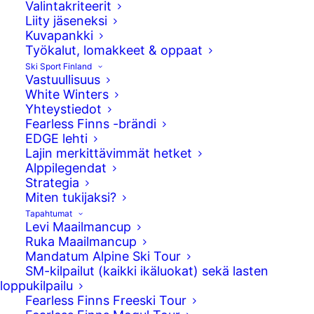
Valintakriteerit
Liity jäseneksi
Kuvapankki
Työkalut, lomakkeet & oppaat
Ski Sport Finland
Vastuullisuus
White Winters
Yhteystiedot
Fearless Finns -brändi
EDGE lehti
Lajin merkittävimmät hetket
Alppilegendat
Strategia
Anni Kärävä aloitti mainiosti Kreischbergin
Miten tukijaksi?
maailmancupin big air -kisan. Hän oli
Tapahtumat
karsintojen toiseksi paras 169.75
Levi Maailmancup
pisteellään. Finaaleihin pääsi karsintojen
Ruka Maailmancup
Mandatum Alpine Ski Tour
kahdeksan parasta laskijaa.
SM-kilpailut (kaikki ikäluokat) sekä lasten
Karsintaformaattina oli kolme hyppyä,
loppukilpailu
joista kahden parhaan erilaisen pisteet
Fearless Finns Freeski Tour