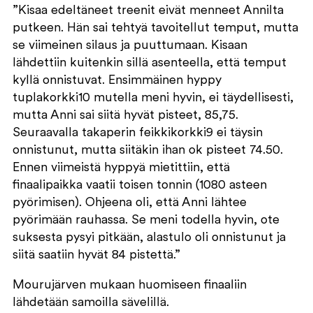
”Kisaa edeltäneet treenit eivät menneet Annilta
putkeen. Hän sai tehtyä tavoitellut temput, mutta
se viimeinen silaus ja puuttumaan. Kisaan
lähdettiin kuitenkin sillä asenteella, että temput
kyllä onnistuvat. Ensimmäinen hyppy
tuplakorkki10 mutella meni hyvin, ei täydellisesti,
mutta Anni sai siitä hyvät pisteet, 85,75.
Seuraavalla takaperin feikkikorkki9 ei täysin
onnistunut, mutta siitäkin ihan ok pisteet 74.50.
Ennen viimeistä hyppyä mietittiin, että
finaalipaikka vaatii toisen tonnin (1080 asteen
pyörimisen). Ohjeena oli, että Anni lähtee
pyörimään rauhassa. Se meni todella hyvin, ote
suksesta pysyi pitkään, alastulo oli onnistunut ja
siitä saatiin hyvät 84 pistettä.”
Mourujärven mukaan huomiseen finaaliin
lähdetään samoilla sävelillä.