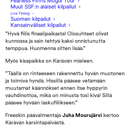
Fearless Finns Mogul Tour
laskettiin lopputuloksiin.
Muut SSF:n alaiset kilpailut
Live Timing
Alati aurinkoinen
Anni Kärävä
oli iloinen myös
Suomen kilpailut
karsintojen jälkeen.
Kansainväliset kilpailut
”Hyvä fiilis finaalipaikasta! Olosuhteet olivat
kunnossa ja sain tehtyä kaksi onnistunutta
temppua. Huomenna sitten lisää.”
Myös kisapaikka on Kärävän mieleen.
”Täällä on rinteeseen rakennettu hyvän muotonen
ja toimiva hyndä. Hissillä pääsee vetämään
muutamat käännökset ennen itse hyppyrin
vauhdinottoa, mikä on minusta tosi kiva! Sillä
pääsee hyvään laskufiilikseen.”
Freeskin päävalmentaja
Juha Mourujärvi
kertoo
Kärävän karsintapäivästä.