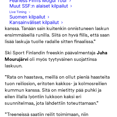
Fearless Finns Mogul Tour
parasta pääsi finaaliin.
Anni Kärävä
kertoo, että
Muut SSF:n alaiset kilpailut
karsinnassa oli omat haasteensa.
Live Timing
Suomen kilpailut
Kansainväliset kilpailut
”Pakko myöntää, että on ollut haasteita radan
kanssa. Tänään sain kuitenkin onnistuneen laskun
ensimmäisellä runilla. Siitä on hyvä fiilis, että saan
lisää laskuja tuolle radalle sitten finaalissa.”
Ski Sport Finlandin freeskin päävalmentaja
Juha
Mourujärvi
oli myös tyytyväinen suojattinsa
laskuun.
”Rata on haastava, meillä on ollut pieniä haasteita
tuon reiliosion, eritoten kakkos- ja kolmosreilien
kummun kanssa. Sitä on mietitty pää puhki ja
eilen illalla lyöntiin lukkoon kaksi eri
suunnitelmaa, jota lähdettiin toteuttamaan.”
”Treeneissä saatiin reilit toimimaan, niin