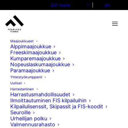
SSF Inside
FI
EN
Maajoukkueet
Alppimaajoukkue
Freeskimaajoukkue
Kumparemaajoukkue
Anni Kärävä slopestylen
Nopeuslaskumaajoukkue
Paramaajoukkue
finaaleihin
Yhteistyökumppanit
Uutiset
07.02.2026
Harrastaminen
Harrastusmahdollisuudet
Ilmoittautuminen FIS kilpailuihin
Kilpailulisenssit, Skipassit ja FIS-koodit
Seuroille
Urheilijan polku
Valmennusrahasto