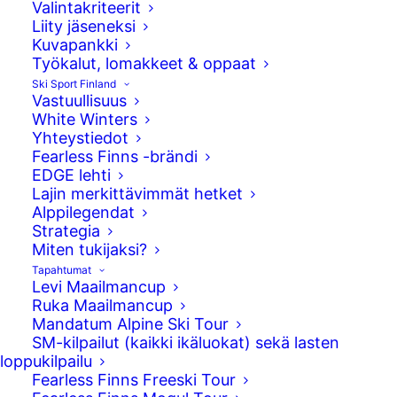
Valintakriteerit
Liity jäseneksi
Kuvapankki
Työkalut, lomakkeet & oppaat
Ski Sport Finland
Vastuullisuus
White Winters
Yhteystiedot
Fearless Finns -brändi
EDGE lehti
Lajin merkittävimmät hetket
Alppilegendat
Strategia
Milano Cortinan olympilaiset käynnistyivät
Miten tukijaksi?
Ski Sport Finlandin osalta naisten
Tapahtumat
slopestylen karsinnoilla. Anni Kärävä laski
Levi Maailmancup
haastavalla radalla riittävän hyvin ja raivasi
Ruka Maailmancup
Mandatum Alpine Ski Tour
tiensä maanantaiseen finaaliin.
SM-kilpailut (kaikki ikäluokat) sekä lasten
loppukilpailu
Kärävän ensimmäisellä laskulla ansaitsemat 62,91
Fearless Finns Freeski Tour
pistettä riittivät karsinnan kuudenteen sijaan. 12