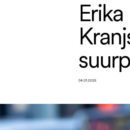
Erika
Kranj
suurp
04.01.2025