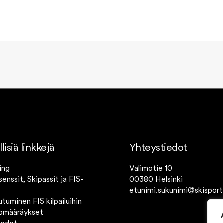
isiä linkkejä
Yhteystiedot
ing
Valimotie 10
isenssit, Skipassit ja FIS-
00380 Helsinki
etunimi.sukunimi@skisport.
utuminen FIS kilpailuihin
tomääräykset