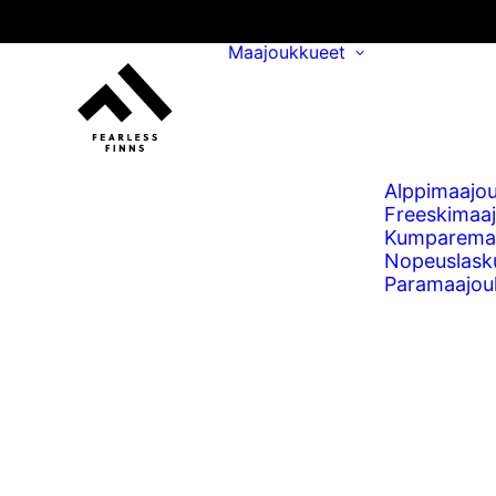
Maajoukkueet
Alppimaajo
Freeskimaa
Kumparema
Nopeuslask
Paramaajou