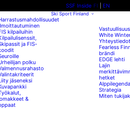
SSF Inside
FI
EN
Ski Sport Finland
Harrastusmahdollisuudet
Ilmoittautuminen
Vastuullisuus
FIS kilpailuihin
White Winte
Kilpailulisenssit,
Yhteystiedo
Skipassit ja FIS-
Fearless Fin
koodit
brändi
Seuroille
EDGE lehti
Urheilijan polku
Lajin
Valmennusrahasto
merkittävim
Valintakriteerit
hetket
Liity jäseneksi
Alppilegenda
Kuvapankki
Strategia
Työkalut,
Miten tukijak
lomakkeet &
oppaat