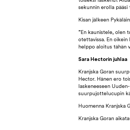
toiseksi laskenut Alba
sekunnin erolla pääsi t
Kisan jälkeen Pykäläin
”En kaunistele, olen to
otettavissa. En oikein
helppo aloitus tähän 
Sara Hectorin juhlaa
Kranjska Goran suurpu
Hector. Hänen ero toi
laskeneeseen Uuden-Se
suurpujottelucupin kä
Huomenna Kranjska Gora
Kranjska Goran aikata