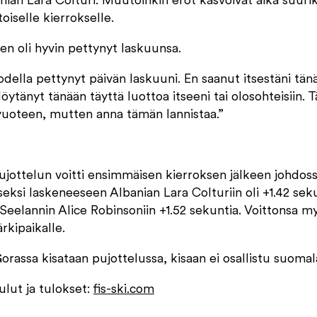
nian Lara Colturi. Muutoinkin erot kasvoivat aika suuriksi
oiselle kierrokselle.
en oli hyvin pettynyt laskuunsa.
della pettynyt päivän laskuuni. En saanut itsestäni tänään
 löytänyt tänään täyttä luottoa itseeni tai olosohteisiin.
vuoteen, mutten anna tämän lannistaa.”
jottelun voitti ensimmäisen kierroksen jälkeen johdoss
seksi laskeneeseen Albanian Lara Colturiin oli +1.42 sek
elannin Alice Robinsoniin +1.52 sekuntia. Voittonsa myö
rkipaikalle.
ssa kisataan pujottelussa, kisaan ei osallistu suomalai
ulut ja tulokset:
fis-ski.com