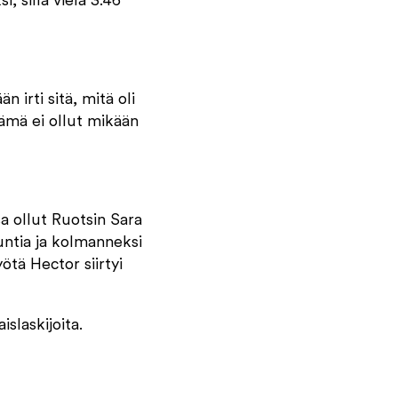
, sillä vielä 3.46
 irti sitä, mitä oli
 Tämä ei ollut mikään
a ollut Ruotsin Sara
untia ja kolmanneksi
tä Hector siirtyi
slaskijoita.