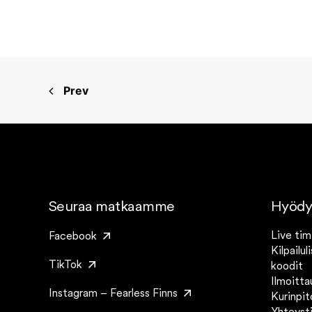
Prev
Seuraa matkaamme
Hyödyll
Live tim
Facebook
Kilpailul
TikTok
koodit
Ilmoitta
Instagram – Fearless Finns
Kurinpi