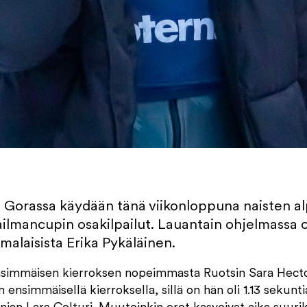
 Gorassa käydään tänä viikonloppuna naisten a
ailmancupin osakilpailut. Lauantain ohjelmassa o
omalaisista Erika Pykäläinen.
ensimmäisen kierroksen nopeimmasta Ruotsin Sara Hector
n ensimmäisellä kierroksella, sillä on hän oli 1.13 sekun