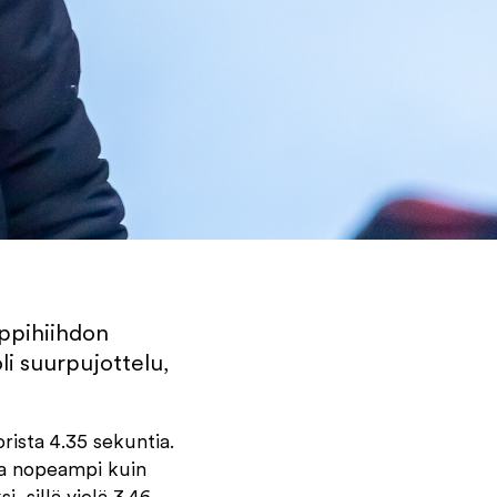
lppihiihdon
li suurpujottelu,
ista 4.35 sekuntia.
tia nopeampi kuin