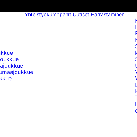
Yhteistyökumppanit
Uutiset
Harrastaminen
ukkue
joukkue
ajoukkue
umaajoukkue
kkue