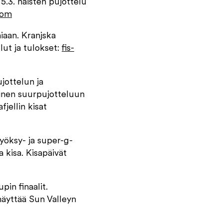
5.3. naisten pujottelu
.com
iaan. Kranjska
lut ja tulokset:
fis-
jottelun ja
minen suurpujotteluun
fjellin kisat
syöksy- ja super-g-
 kisa. Kisapäivät
in finaalit.
näyttää Sun Valleyn