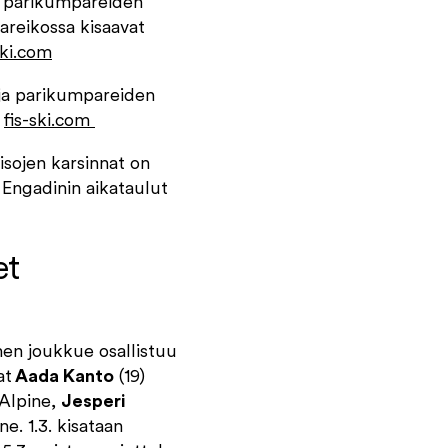
a parikumpareiden
areikossa kisaavat
ski.com
 ja parikumpareiden
:
fis-ski.com
sojen karsinnat on
. Engadinin aikataulut
et
men joukkue osallistuu
at
Aada Kanto
(19)
 Alpine,
Jesperi
ne. 1.3. kisataan