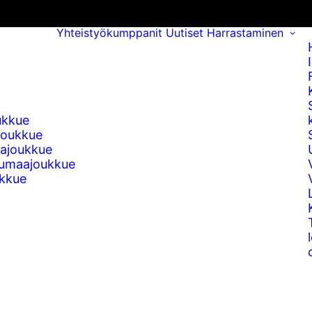
Yhteistyökumppanit
Uutiset
Harrastaminen
ukkue
joukkue
ajoukkue
umaajoukkue
kkue