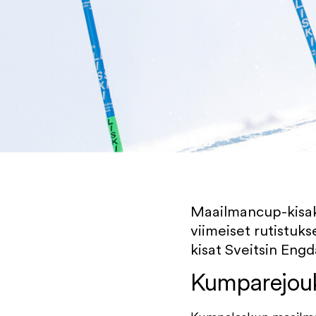
Maailmancup-kisaka
viimeiset rutistuks
kisat Sveitsin Engd
Kumparejouk