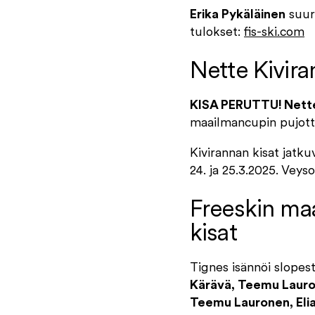
Erika Pykäläinen
suurp
tulokset:
fis-ski.com
Nette Kiviran
KISA PERUTTU! Nette
maailmancupin pujotte
Kivirannan kisat jatku
24. ja 25.3.2025. Vey
Freeskin ma
kisat
Tignes isännöi slopesty
Kärävä, Teemu Lauron
Teemu Lauronen, Elia