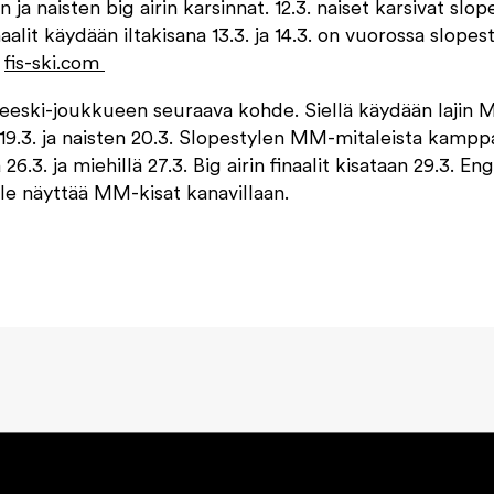
 ja naisten big airin karsinnat. 12.3. naiset karsivat slo
inaalit käydään iltakisana 13.3. ja 14.3. on vuorossa slopes
:
fis-ski.com
reeski-joukkueen seuraava kohde. Siellä käydään lajin 
19.3. ja naisten 20.3. Slopestylen MM-mitaleista kamppai
 26.3. ja miehillä 27.3. Big airin finaalit kisataan 29.3. En
le näyttää MM-kisat kanavillaan.