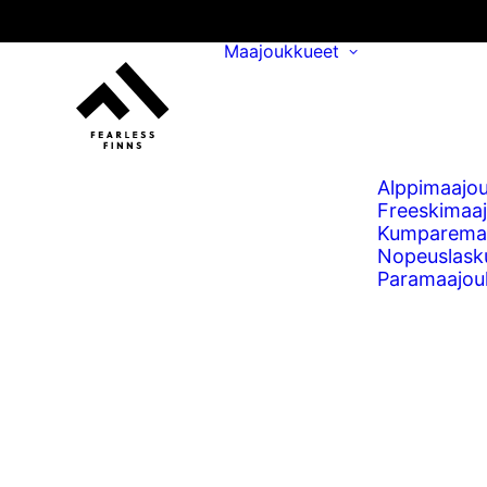
Maajoukkueet
Alppimaajo
Freeskimaa
Kumparema
Nopeuslask
Paramaajou