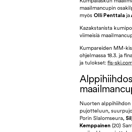
Kumpalaskun maailmanc
maailmancupin osakil
myös
Olli Penttala
ja
Kazakstanista kumipol
viimeisiä maailmancupi
Kumpareiden MM-kisat
ohjelmassa 18.3. ja fi
ja tulokset:
fis-ski.co
Alppihiihdos
maailmancupi
Nuorten alppihiihdon 
pujotteluun, suurpuj
Porin Slalomseura,
Si
Kemppainen
(20) San