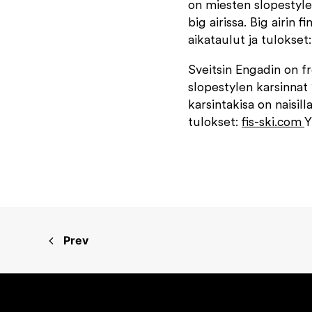
on miesten slopestylen
big airissa. Big airin f
aikataulut ja tulokset
Sveitsin Engadin on f
slopestylen karsinnat 
karsintakisa on naisilla
tulokset:
fis-ski.com
Y
Prev