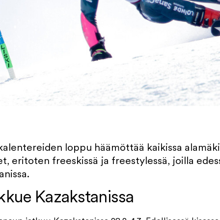
lentereiden loppu häämöttää kaikissa alamäkil
et, eritoten freeskissä ja freestylessä, joilla ed
anissa.
kue Kazakstanissa