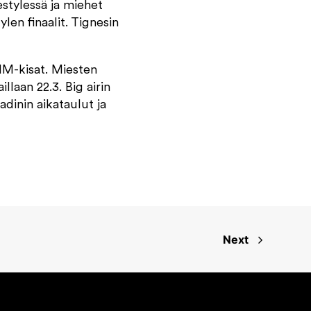
pestylessä ja miehet
tylen finaalit. Tignesin
MM-kisat. Miesten
llaan 22.3. Big airin
gadinin aikataulut ja
Next