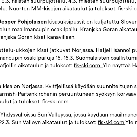
3.3. naisten suurpujottelu, 4.3. miesten suurpujottelu, 
telu. Nuorten MM-kisojen aikataulut ja tulokset:
fis-ski
esper Pohjolaisen
kisasuksipussit on kuljetettu Sloven
telun maailmancupin osakilpailu. Kranjska Goran aikatau
anjska Goran kisat kanavillaan.
ttelu-ukkojen kisat jatkuvat Norjassa. Hafjell isännöi pu
ancupin osakilpailuja 15.-16.3. Suomalaisten osallistu
fjellin aikataulut ja tulokset:
fis-ski.com
Yle näyttää Ha
 kisa on Norjassa. Kvitfjellissä käydään suunniteltujen 
Garmish-Partenkirchenin peruuntuneen syöksyn korvaava
taulut ja tulokset:
fis-ski.com
 Yhdysvalloissa Sun Valleyssä, jossa käydään maailmancup
2.3. Sun Valleyn aikataulut ja tulokset:
fis-ski.com
Yle 