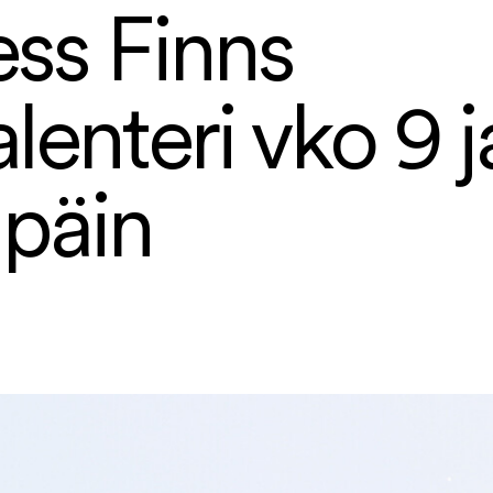
ess Finns
lenteri vko 9 j
päin