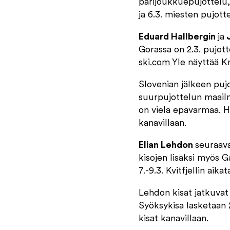
parijoukkuepujottelu, 
ja 6.3. miesten pujot
Eduard Hallbergin
ja
J
Gorassa on 2.3. pujot
ski.com
Yle näyttää Kr
Slovenian jälkeen pujo
suurpujottelun maailm
on vielä epävarmaa. Ha
kanavillaan.
Elian Lehdon
seuraava
kisojen lisäksi myös 
7.-9.3. Kvitfjellin aika
Lehdon kisat jatkuvat
Syöksykisa lasketaan 2
kisat kanavillaan.