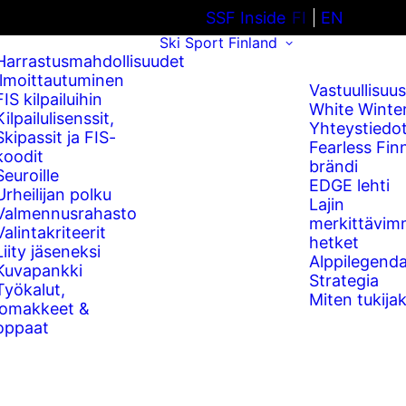
SSF Inside
FI
EN
Ski Sport Finland
Harrastusmahdollisuudet
Ilmoittautuminen
Vastuullisuus
FIS kilpailuihin
White Winte
Kilpailulisenssit,
Yhteystiedo
Skipassit ja FIS-
Fearless Fin
koodit
brändi
Seuroille
EDGE lehti
Urheilijan polku
Lajin
Valmennusrahasto
merkittävim
Valintakriteerit
hetket
Liity jäseneksi
Alppilegenda
Kuvapankki
Strategia
Työkalut,
Miten tukijak
lomakkeet &
oppaat