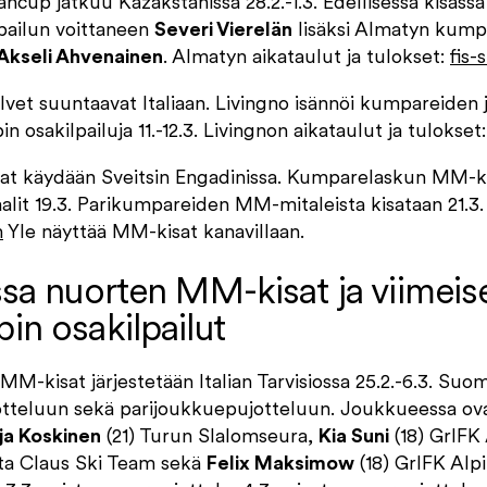
up jatkuu Kazakstanissa 28.2.-1.3. Edellisessä kisass
pailun voittaneen
Severi Vierelän
lisäksi Almatyn kump
Akseli Ahvenainen
. Almatyn aikataulut ja tulokset:
fis-
vet suuntaavat Italiaan. Livingno isännöi kumpareiden
n osakilpailuja 11.-12.3. Livingnon aikataulut ja tulokset
 käydään Sveitsin Engadinissa. Kumparelaskun MM-ki
naalit 19.3. Parikumpareiden MM-mitaleista kisataan 21.3
m
Yle näyttää MM-kisat kanavillaan.
sa nuorten MM-kisat ja viimeis
n osakilpailut
MM-kisat järjestetään Italian Tarvisiossa 25.2.-6.3. Suo
otteluun sekä parijoukkuepujotteluun. Joukkueessa ov
lja Koskinen
(21) Turun Slalomseura,
Kia Suni
(18) GrIFK
ta Claus Ski Team sekä
Felix Maksimow
(18) GrIFK Alpi