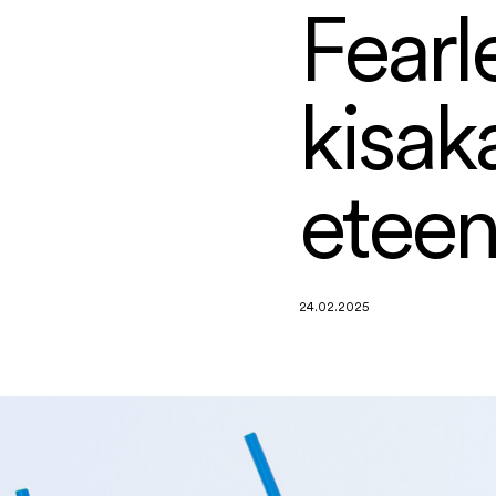
Fearl
kisaka
eteen
24.02.2025