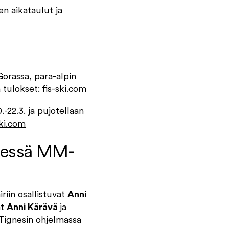
n aikataulut ja
Gorassa, para-alpin
a tulokset:
fis-ski.com
-22.3. ja pujotellaan
ski.com
edessä MM-
iriin osallistuvat
Anni
at
Anni Kärävä
ja
. Tignesin ohjelmassa