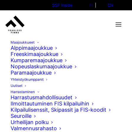
SSF Inside
FI
EN
Maajoukkueet
Alppimaajoukkue
Freeskimaajoukkue
Kumparemaajoukkue
Hieno kumparepäivä
Nopeuslaskumaajoukkue
Paramaajoukkue
suomalaisille – Penttala
Yhteistyökumppanit
kolmas Val St. Comen
Uutiset
Harrastaminen
kumpareissa
Harrastusmahdollisuudet
Ilmoittautuminen FIS kilpailuihin
01.02.2025
Kilpailulisenssit, Skipassit ja FIS-koodit
Seuroille
Urheilijan polku
Valmennusrahasto