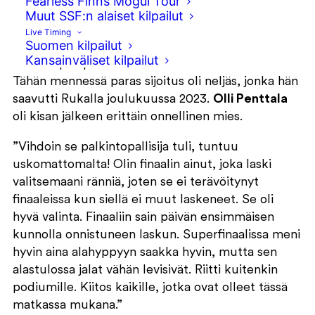
Fearless Finns Mogul Tour
parikumpareiden maailmancupin
Muut SSF:n alaiset kilpailut
osakilpailuissa.
Live Timing
Suomen kilpailut
Kansainväliset kilpailut
Palkintopallipaikka oli Pentalan ensimmäinen.
Tähän mennessä paras sijoitus oli neljäs, jonka hän
saavutti Rukalla joulukuussa 2023.
Olli Penttala
oli kisan jälkeen erittäin onnellinen mies.
”Vihdoin se palkintopallisija tuli, tuntuu
uskomattomalta! Olin finaalin ainut, joka laski
valitsemaani ränniä, joten se ei terävöitynyt
finaaleissa kun siellä ei muut laskeneet. Se oli
hyvä valinta. Finaaliin sain päivän ensimmäisen
kunnolla onnistuneen laskun. Superfinaalissa meni
hyvin aina alahyppyyn saakka hyvin, mutta sen
alastulossa jalat vähän levisivät. Riitti kuitenkin
podiumille. Kiitos kaikille, jotka ovat olleet tässä
matkassa mukana.”