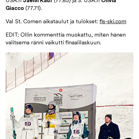
USA:n
Jaelin Kauf
(77.85) ja 3. USA:n
Olivia
Giacco
(77.71).
Val St. Comen aikataulut ja tulokset:
fis-ski.com
EDIT: Ollin kommenttia muokattu, miten hänen
valitsema ränni vaikutti finaalilaskuun.