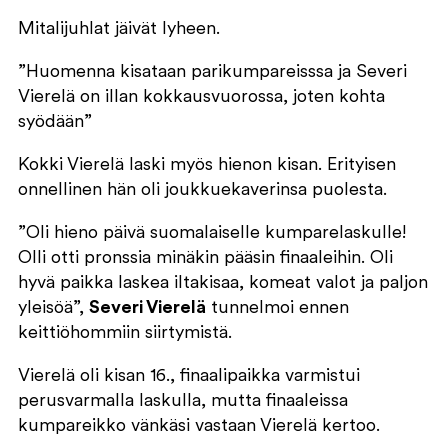
Mitalijuhlat jäivät lyheen.
”Huomenna kisataan parikumpareisssa ja Severi
Vierelä on illan kokkausvuorossa, joten kohta
syödään”
Kokki Vierelä laski myös hienon kisan. Erityisen
onnellinen hän oli joukkuekaverinsa puolesta.
”Oli hieno päivä suomalaiselle kumparelaskulle!
Olli otti pronssia minäkin pääsin finaaleihin. Oli
hyvä paikka laskea iltakisaa, komeat valot ja paljon
yleisöä”,
Severi Vierelä
tunnelmoi ennen
keittiöhommiin siirtymistä.
Vierelä oli kisan 16., finaalipaikka varmistui
perusvarmalla laskulla, mutta finaaleissa
kumpareikko vänkäsi vastaan Vierelä kertoo.