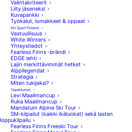
Valintakriteerit
Liity jäseneksi
Kuvapankki
Työkalut, lomakkeet & oppaat
Ski Sport Finland
Vastuullisuus
White Winters
Yhteystiedot
Fearless Finns -brändi
EDGE lehti
Lajin merkittävimmät hetket
Alppilegendat
Strategia
Miten tukijaksi?
Tapahtumat
Levi Maailmancup
Val St. Come isännöi kumpareiden
Ruka Maailmancup
maailmancupin osakilpailuja. Suomalaisia
Mandatum Alpine Ski Tour
SM-kilpailut (kaikki ikäluokat) sekä lasten
kisassa edustivat Akseli Ahvenainen, Olli
loppukilpailu
Penttala ja Severi Vierelä. Tänään
Fearless Finns Freeski Tour
ohjelmassa oli kumpareiden ja huomenna