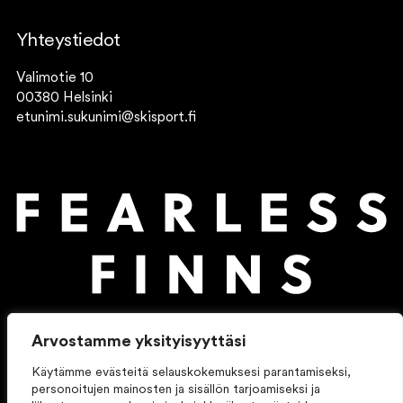
Yhteystiedot
Valimotie 10
00380 Helsinki
etunimi.sukunimi@skisport.fi
Arvostamme yksityisyyttäsi
Käytämme evästeitä selauskokemuksesi parantamiseksi,
personoitujen mainosten ja sisällön tarjoamiseksi ja