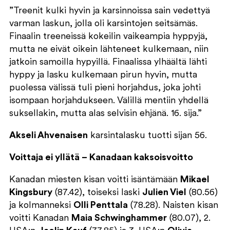
”Treenit kulki hyvin ja karsinnoissa sain vedettyä
varman laskun, jolla oli karsintojen seitsämäs.
Finaalin treeneissä kokeilin vaikeampia hyppyjä,
mutta ne eivät oikein lähteneet kulkemaan, niin
jatkoin samoilla hypyillä. Finaalissa ylhäältä lähti
hyppy ja lasku kulkemaan pirun hyvin, mutta
puolessa välissä tuli pieni horjahdus, joka johti
isompaan horjahdukseen. Välillä mentiin yhdellä
suksellakin, mutta alas selvisin ehjänä. 16. sija.”
Akseli Ahvenaisen
karsintalasku tuotti sijan 56.
Voittaja ei yllätä – Kanadaan kaksoisvoitto
Kanadan miesten kisan voitti isäntämään
Mikael
Kingsbury
(87.42), toiseksi laski
Julien Viel
(80.56)
ja kolmanneksi
Olli Penttala
(78.28). Naisten kisan
voitti Kanadan
Maia Schwinghammer
(80.07), 2.