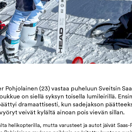
er Pohjolainen (23) vastaa puheluun Sveitsin Saa
kue on siellä syksyn toisella lumileirillä. Ensi
äättyi dramaattisesti, kun sadejakson päätteeks
öryt veivät kylältä ainoan pois vievän sillan.
lta helikopterilla, mutta varusteet ja autot jäivät Saas