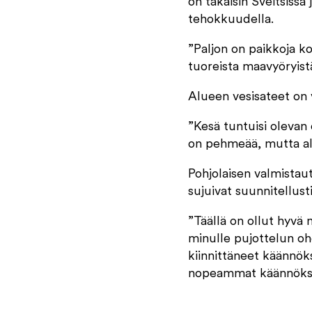
on takaisin Sveitsissä
tehokkuudella.
”Paljon on paikkoja k
tuoreista maavyöryistä
Alueen vesisateet on v
”Kesä tuntuisi olevan 
on pehmeää, mutta ale
Pohjolaisen valmistau
sujuivat suunnitellust
”Täällä on ollut hyvä
minulle pujottelun ohe
kiinnittäneet käännöks
nopeammat käännökse