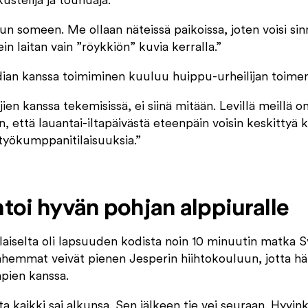
kustelija ja touhuaja.
udun someen. Me ollaan näteissä paikoissa, joten voisi 
ein laitan vain ”röykkiön” kuvia kerralla.”
ian kanssa toimiminen kuuluu huippu-urheilijan toime
jien kanssa tekemisissä, ei siinä mitään. Levillä meillä 
on, että lauantai-iltapäivästä eteenpäin voisin keskittyä 
ityökumppanitilaisuuksia.”
toi hyvän pohjan alppiuralle
laiselta oli lapsuuden kodista noin 10 minuutin matka S
hemmat veivät pienen Jesperin hiihtokouluun, jotta hän
mpien kanssa.
ta kaikki sai alkunsa. Sen jälkeen tie vei seuraan. Hyvin