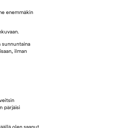
sinne enemmäkin
nkuvaan.
on sunnuntaina
kisaan, ilman
veitsin
 pärjäisi
käällä olen saanut