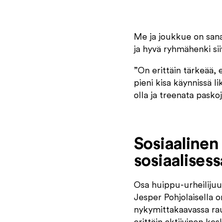
Me ja joukkue on sana
ja hyvä ryhmähenki sii
”On erittäin tärkeää, 
pieni kisa käynnissä li
olla ja treenata paskoje
Sosiaalinen 
sosiaalises
Osa huippu-urheilijuu
Jesper Pohjolaisella o
nykymittakaavassa rau