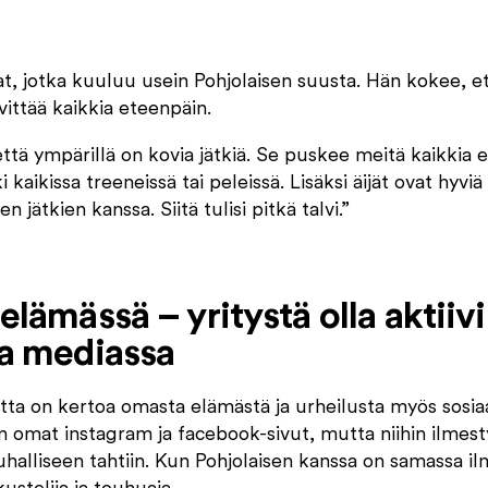
t, jotka kuuluu usein Pohjolaisen suusta. Hän kokee, e
vittää kaikkia eteenpäin.
että ympärillä on kovia jätkiä. Se puskee meitä kaikkia 
ki kaikissa treeneissä tai peleissä. Lisäksi äijät ovat hyvi
n jätkien kanssa. Siitä tulisi pitkä talvi.”
elämässä – yritystä olla aktii
sa mediassa
tta on kertoa omasta elämästä ja urheilusta myös sosia
n omat instagram ja facebook-sivut, mutta niihin ilmest
halliseen tahtiin. Kun Pohjolaisen kanssa on samassa il