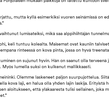
 ja Pohjolaisen mukaan paikkoja on laitettu kuntoon sveit
orjattu, mutta kyllä esimerkiksi vuoren seinämissä on 
.”
aihtunut lumisateiksi, mikä saa alppihiihtäjän tunnelmat
ohi, keli tuntuu kolealta. Maisemat ovat kauniin talviset.
mpana rinteessä on kova pinta, jossa on hyvä treenata
tuminen on sujunut hyvin. Hän on saanut olla terveenä j
i. Myös lumella suksi on kulkenut mallikkaasti.
 meininki. Olemme laskeneet paljon suurpujottelua. Siit
lla kova laji, en halua olla yhden lajin laskija. Erityis
en aloitukseen, että yläkaaresta tulisi sellainen, joka ma
t.”