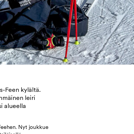
s-Feen kylältä.
mmäinen leiri
i alueella
-Feehen. Nyt joukkue