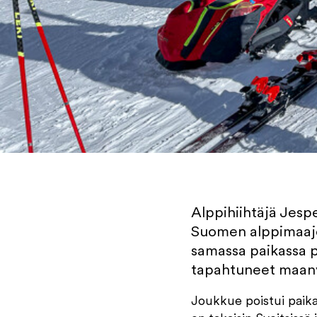
Alppihiihtäjä Jesp
Suomen alppimaajouk
samassa paikassa p
tapahtuneet maanvy
Joukkue poistui paika