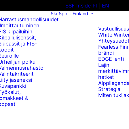
SSF Inside
FI
EN
Ski Sport Finland
Harrastusmahdollisuudet
Ilmoittautuminen
Vastuullisuus
FIS kilpailuihin
White Winte
Kilpailulisenssit,
Yhteystiedo
Skipassit ja FIS-
Fearless Fin
koodit
brändi
Seuroille
EDGE lehti
Urheilijan polku
Lajin
Valmennusrahasto
merkittävim
Valintakriteerit
hetket
Liity jäseneksi
Alppilegenda
Kuvapankki
Strategia
Työkalut,
Miten tukijak
lomakkeet &
oppaat