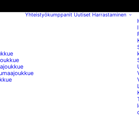
Yhteistyökumppanit
Uutiset
Harrastaminen
ukkue
joukkue
ajoukkue
umaajoukkue
kkue