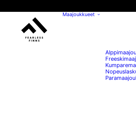
Maajoukkueet
Alppimaajo
Freeskimaa
Kumparema
Nopeuslask
Paramaajou