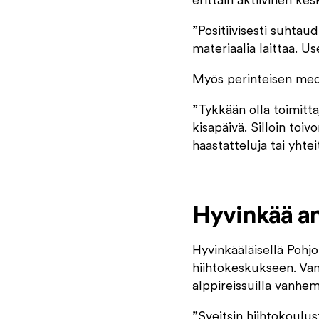
erittäin aktiivinen kes
”Positiivisesti suhta
materiaalia laittaa. Us
Myös perinteisen med
”Tykkään olla toimitta
kisapäivä. Silloin toiv
haastatteluja tai yhte
Hyvinkää an
Hyvinkääläisellä Pohjo
hiihtokeskukseen. Van
alppireissuilla vanhe
”Sveitsin hiihtokoulus