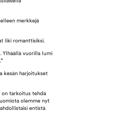
siläisellä
edelleen merkkejä
 liki romanttisiksi.
 Ylhäällä vuorilla lumi
.”
a kesän harjoitukset
ä on tarkoitus tehdä
tä huomiota olemme nyt
hdollistaisi entistä