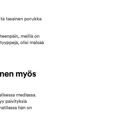
ttä tasainen porukka
eteenpäin, meillä on
ä tyyppejä, olisi mälsää
vinen myös
alisessa mediassa.
yy päivityksiä
matilassa hän on