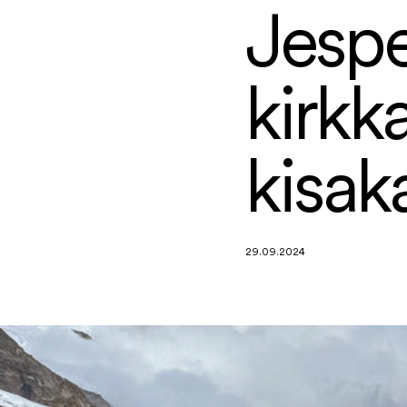
Jespe
kirkk
kisak
29.09.2024