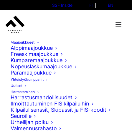
SSF Inside
FI
EN
Maajoukkueet
Alppimaajoukkue
Freeskimaajoukkue
Kumparemaajoukkue
Kalle Palkinen pronssille
Nopeuslaskumaajoukkue
Paramaajoukkue
junioreiden MM-kisojen
Yhteistyökumppanit
slopestylessa
Uutiset
Harrastaminen
Harrastusmahdollisuudet
01.03.2026
Ilmoittautuminen FIS kilpailuihin
Kilpailulisenssit, Skipassit ja FIS-koodit
Seuroille
Urheilijan polku
Valmennusrahasto