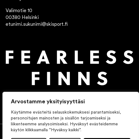
Valimotie 10
00380 Helsinki
etunimi.sukunimi@skisport.fi
Arvostamme yksityisyyttäsi
Käytämme evästeitä selauskokemuksesi parantamiseksi,
personoitujen mainosten ja sisällön tarjoamiseksi ja
liikenteemme analysoimiseksi. Hyväksyt evästeidemme
käytön klikkaamalla ”Hyväksy kaikki”.
© 2026 Ski Sport Finland.
All rights reserved