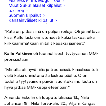
Fearless Finns Mogul Tour
Muut SSF:n alaiset kilpailut
finaalissa onnistunutta laskua.
Live Timing
Suomen kilpailut
Valmentaja
Heikki Vallioniemi
kertoo, että rata oli
Kansainväliset kilpailut
haastava nuorille laskijoille.
”Rata on pitkä siinä on paljon reilejä. Oli jännittävä
kisa. Kalle laski onnistuneesti kaksi laskua, eikä
kirkkaammatkaan mitalit kauaksi jääneet.”
Kalle Palkinen
oli luonnollisesti tyytyväinen MM-
pronssistaan
”Minulla oli hyvä fiilis jo treeneissä. Finaalissa tuli
vielä kaksi onnistunutta laskua päälle. Olen
todella tyytyväinen päivän suorituksiini. Tästä on
hyvä jatkaa MM-kisoja eteenpäin.”
Amanda Eskelin oli lopputuloksissa 13., Niila
Johansén 18., Niila Terva-aho 20., Viljam Kangas