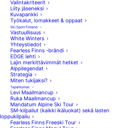
Valintakriteerit
Liity jäseneksi
Kuvapankki
Työkalut, lomakkeet & oppaat
Ski Sport Finland
Vastuullisuus
White Winters
Yhteystiedot
Fearless Finns -brändi
EDGE lehti
Lajin merkittävimmät hetket
Alppilegendat
Strategia
Miten tukijaksi?
Kanadan Galgaryssä käydään freeskin
Tapahtumat
Levi Maailmancup
junioreiden MM-kisoja. Kalle Palkinen avasi
Ruka Maailmancup
Suomen mitalitilin MM-pronssillaan.
Mandatum Alpine Ski Tour
SM-kilpailut (kaikki ikäluokat) sekä lasten
Slopestylen finaaleihin oli päässyt suomalaisista
loppukilpailu
Kalle Palkinen ja Niila Johanssen. Kalle Palkinen
Fearless Finns Freeski Tour
pokkasi pronssia, mutta Niila
Johansén
ei saanut