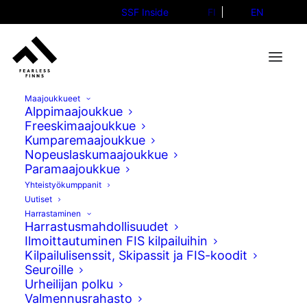
SSF Inside
FI
EN
Maajoukkueet
Alppimaajoukkue
Freeskimaajoukkue
Kumparemaajoukkue
Sallan nopeuslaskun
Nopeuslaskumaajoukkue
Paramaajoukkue
maailmancup hurmasi
Yhteistyökumppanit
vauhdillaan
Uutiset
Harrastaminen
Harrastusmahdollisuudet
12.02.2026
Ilmoittautuminen FIS kilpailuihin
Kilpailulisenssit, Skipassit ja FIS-koodit
Seuroille
Urheilijan polku
Valmennusrahasto