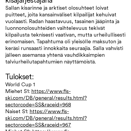
kisajärjestäjänä
Sallan kisarinne ja arktiset olosuhteet loivat
puitteet, joita kansainväliset kilpailijat kehuivat
vuolaasti. Radan haastavuus, tasainen jääpinta ja
luonnonolosuhteiden vaihtelevuus tekivät
kilpailusta teknisesti vaativan, mutta urheilullisesti
erinomaisen. Tapahtuma oli yleisölle maksuton ja
keräsi runsaasti innokkaita seuraajia. Salla vahvisti
jälleen asemansa yhtenä vauhdikkaimpien
talviurheilutapahtumien näyttämöistä.
Tulokset:
World Cup 1
Miehet S1:
https://www.fis-
ski.com/DB/general/results.html?
sectorcode=SS&raceid=968
Naiset S1:
https://www.fis-
ski.com/DB/general/results.html?
sectorcode=SS&raceid=967