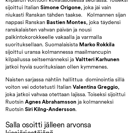
kilpailun voittoon kovatasoisessa seurassa. Toiseksi
sijoittui Italian
Simone Origone
, joka jäi vain
niukasti Ranskan tähden taakse. Kolmannen sijan
nappasi Ranskan
Bastien Montes
, joka täydensi
ranskalaisten vahvan päivän ja nousi
palkintokorokkeelle vakaalla ja varmalla
suorituksellaan. Suomalaisista
Marko Rokkila
sijoittui uransa kolmannessa maailmancupin
kilpailussa seitsemänneksi ja
Valtteri Karhunen
jatkoi hyviä suorituksiaan ollen kymmenes.
Naisten sarjassa nähtiin hallittua dominointia sillä
voiton vei odotetusti Italian
Valentina Greggio
,
joka jatkoi vahvaa otettaan lajissa. Toiseksi sijoittui
Ruotsin
Agnes Abrahamsson
ja kolmanneksi
Ruotsin
Siri Kilng-Andersson
.
Salla osoitti jälleen arvonsa