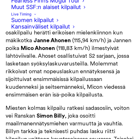
Fearless Finns Mogul Tour
tiukkoja sadasosataisteluita.
Muut SSF:n alaiset kilpailut
Live Timing
Sallassa laskettiin kaikkiaan kolme maailmancup
Suomen kilpailut
osakilpailua maanantai-keskiviikko. Maanantain
Kansainväliset kilpailut
osakilpailu herätti erikoisen mielenkiinnon kun
mäkikotka
Janne Ahonen
(115,94 km/h) ja Jannen
poika
Mico Ahonen
(118,83 km/h) ilmestyivät
lähtöviivalle. Ahoset osallistuivat S2 sarjaan, jossa
lasketaan syöksylaskuvarusteilla. Molemmat
rikkoivat omat nopeuslaskun ennätyksensä ja
sijoittuivat ensimmäisissä kilpailussaan
kuudenneksi ja seitsemänneksi, Micon viedessä
ensimmäisen erän isä-poika kilpailusta.
Miesten kolmas kilpailu ratkesi sadasosiin, voiton
vei Ranskan
Simon Billy
, joka osoitti
maailmanennätysmiehen varmuutta ja vauhtia.
Billyn tarkka ja teknisesti puhdas lasku riitti