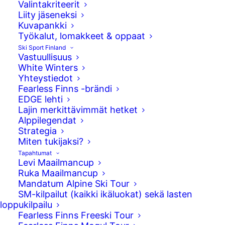
Valintakriteerit
Liity jäseneksi
Kuvapankki
Työkalut, lomakkeet & oppaat
Ski Sport Finland
Vastuullisuus
White Winters
Yhteystiedot
Fearless Finns -brändi
EDGE lehti
Lajin merkittävimmät hetket
Alppilegendat
Strategia
Miten tukijaksi?
Salla isännöi jälleen nopeuslaskun
Tapahtumat
Levi Maailmancup
maailmancupia, jossa lajin kansainvälinen
Ruka Maailmancup
eliitti mitteli arktisissa olosuhteissa
Mandatum Alpine Ski Tour
äärimmäisistä kilometreistä. Tapahtuma
SM-kilpailut (kaikki ikäluokat) sekä lasten
keräsi runsaasti yleisöä ja kilpailupäivät
loppukilpailu
Fearless Finns Freeski Tour
tarjosivat näyttäviä suorituksia sekä