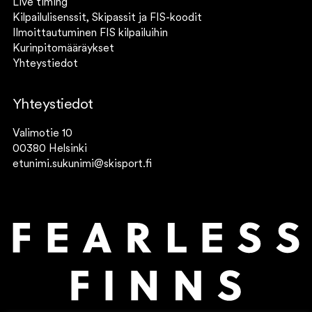
Live timing
Kilpailulisenssit, Skipassit ja FIS-koodit
Ilmoittautuminen FIS kilpailuihin
Kurinpitomääräykset
Yhteystiedot
Yhteystiedot
Valimotie 10
00380 Helsinki
etunimi.sukunimi@skisport.fi