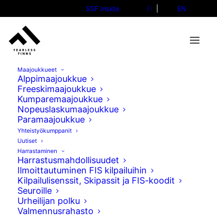
SSF Inside
FI
EN
Maajoukkueet
Alppimaajoukkue
Freeskimaajoukkue
Kumparemaajoukkue
Severi Vierelä kolmas
Nopeuslaskumaajoukkue
Paramaajoukkue
Georgian kumpareikossa!
Yhteistyökumppanit
Uutiset
20.12.2024
Harrastaminen
Harrastusmahdollisuudet
Ilmoittautuminen FIS kilpailuihin
Kilpailulisenssit, Skipassit ja FIS-koodit
Seuroille
Urheilijan polku
Valmennusrahasto