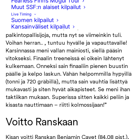
Fearless Finns Mogul Tour
Eloisa Vierelä oli luonnollisesti erittäin iloinen
Muut SSF:n alaiset kilpailut
kolmannesta sijastaan.
Live Timing
Suomen kilpailut
Kansainväliset kilpailut
”Tällä kaudella olen jo päässyt hivuttelemaan
palkintopallisijoja, mutta nyt se viimeinkin tuli.
Voihan herran.. , tuntuu hyvälle ja vapauttavalle!
Karsinnassa meni vallan mainiosti, siellä pääsin
vitokseksi. Finaalin treeneissä ei oikein lähtenyt
kulkemaan. Onneksi sain finaaliin pienen buustin
päälle ja kelpo laskun. Vähän helpommilla hypyillä
(tonni ja 720 gräbillä), mutta sain vauhtia lisättyä
mukavasti ja siten hyvät aikapisteet. Se meni ihan
taktiikan mukaan. Superissa sitten kaikki peliin ja
kisasta nauttimaan – riitti kolmossijaan!”
Voitto Ranskaan
Kisan voitti Ranskan Benjamin Cavet (84.08 pist.),