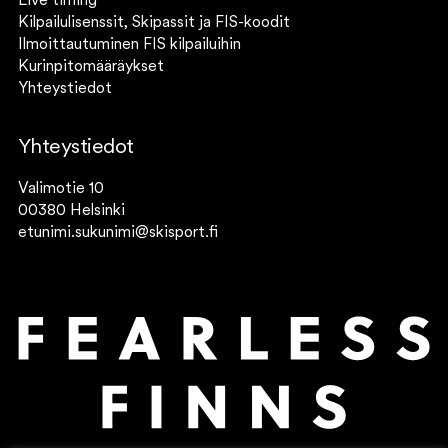
Live timing
Kilpailulisenssit, Skipassit ja FIS-koodit
Ilmoittautuminen FIS kilpailuihin
Kurinpitomääräykset
Yhteystiedot
Yhteystiedot
Valimotie 10
00380 Helsinki
etunimi.sukunimi@skisport.fi