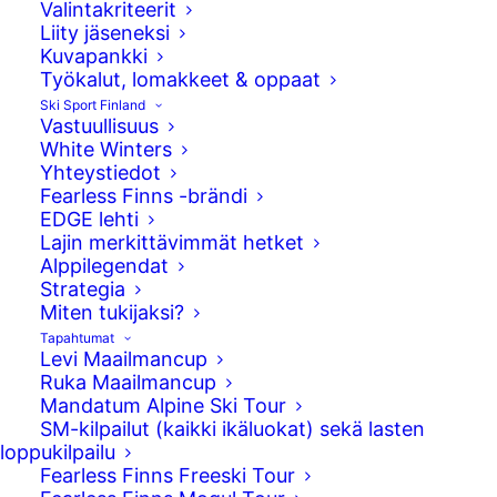
Valintakriteerit
Liity jäseneksi
Kuvapankki
Työkalut, lomakkeet & oppaat
Ski Sport Finland
Vastuullisuus
White Winters
Yhteystiedot
Fearless Finns -brändi
EDGE lehti
Lajin merkittävimmät hetket
Alppilegendat
Strategia
Georgian Bakurianissa kisattiin tänään
Miten tukijaksi?
kumpareiden maailmancupin osakilpailu.
Tapahtumat
Suomalaista laskijoista finaaliin (top16) laski
Levi Maailmancup
Severi Vierelä. Hän raivasi tiensä myös
Ruka Maailmancup
Mandatum Alpine Ski Tour
superfinaaliin (top6), jossa hän laski
SM-kilpailut (kaikki ikäluokat) sekä lasten
kolmanneksi. Kyseessä on Vierelän
loppukilpailu
ensimmäinen palkintopallipaikka!
Fearless Finns Freeski Tour