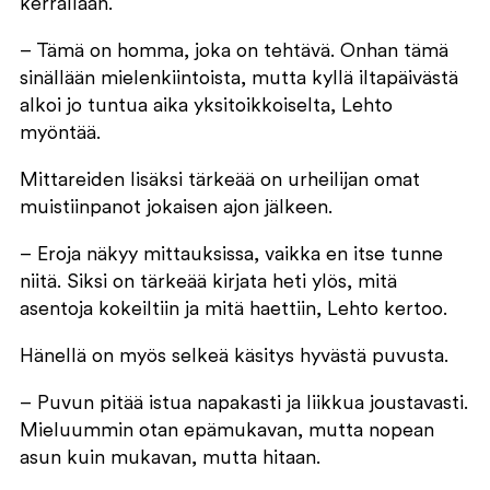
kerrallaan.
– Tämä on homma, joka on tehtävä. Onhan tämä
sinällään mielenkiintoista, mutta kyllä iltapäivästä
alkoi jo tuntua aika yksitoikkoiselta, Lehto
myöntää.
Mittareiden lisäksi tärkeää on urheilijan omat
muistiinpanot jokaisen ajon jälkeen.
– Eroja näkyy mittauksissa, vaikka en itse tunne
niitä. Siksi on tärkeää kirjata heti ylös, mitä
asentoja kokeiltiin ja mitä haettiin, Lehto kertoo.
Hänellä on myös selkeä käsitys hyvästä puvusta.
– Puvun pitää istua napakasti ja liikkua joustavasti.
Mieluummin otan epämukavan, mutta nopean
asun kuin mukavan, mutta hitaan.