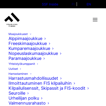
SSF Inside
FI
EN
Maajoukkueet
Alppimaajoukkue
Freeskimaajoukkue
Kumparemaajoukkue
Tuulitunneli ja Janne Ahonen
Nopeuslaskumaajoukkue
Paramaajoukkue
avuksi suorituskyvyn
Yhteistyökumppanit
parantamiseksi
Uutiset
Harrastaminen
Harrastusmahdollisuudet
01.10.2025
Ilmoittautuminen FIS kilpailuihin
Kilpailulisenssit, Skipassit ja FIS-koodit
Seuroille
Urheilijan polku
Valmennusrahasto