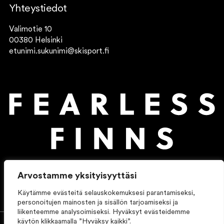
Yhteystiedot
Valimotie 10
00380 Helsinki
etunimi.sukunimi@skisport.fi
Arvostamme yksityisyyttäsi
Käytämme evästeitä selauskokemuksesi parantamiseksi,
personoitujen mainosten ja sisällön tarjoamiseksi ja
liikenteemme analysoimiseksi. Hyväksyt evästeidemme
käytön klikkaamalla ”Hyväksy kaikki”.