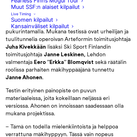
Fearless Finns Mogul Tour
Muut SSF:n alaiset kilpailut
Ski Sport Finland on olympiavuoden kunniaksi
Live Timing
käynnistänyt projektin yhdessä Olympiakomitean
Suomen kilpailut
kanssa, jonka tavoitteena on hakea kilpailuetua
Kansainväliset kilpailut
pukurintamalla. Mukana testissä ovat urheilijan ja
tuulitunnelia operoivan Arteformin toimitusjohtaja
Juha Kivekkään
lisäksi Ski Sport Finlandin
toimitusjohtaja
Janne Leskinen
, Lehdon
valmentaja
Eero ”Erkka” Blomqvist
sekä räätälin
roolissa parhaiten mäkihyppääjänä tunnettu
Janne Ahonen
.
Testin erityinen painopiste on puvun
materiaaleissa, joita kokeillaan neljässä eri
versiossa. Ahonen on innoissaan saadessaan olla
mukana projektissa.
– Tämä on todella mielenkiintoista ja helppoa
verrattuna mäkihyppyyn. Tässä vain nopeus