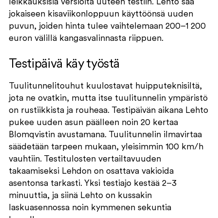
leikkauksisia versioita uuteen testiin. Lehto saa
jokaiseen kisaviikonloppuun käyttöönsä uuden
puvun, joiden hinta tulee vaihtelemaan 200–1 200
euron välillä kangasvalinnasta riippuen.
Testipäivä käy työstä
Tuulitunnelitouhut kuulostavat huipputeknisiltä,
jota ne ovatkin, mutta itse tuulitunnelin ympäristö
on rustiikkista ja rouheaa. Testipäivän aikana Lehto
pukee uuden asun päälleen noin 20 kertaa
Blomqvistin avustamana. Tuulitunnelin ilmavirtaa
säädetään tarpeen mukaan, yleisimmin 100 km/h
vauhtiin. Testitulosten vertailtavuuden
takaamiseksi Lehdon on osattava vakioida
asentonsa tarkasti. Yksi testiajo kestää 2–3
minuuttia, ja siinä Lehto on kussakin
laskuasennossa noin kymmenen sekuntia